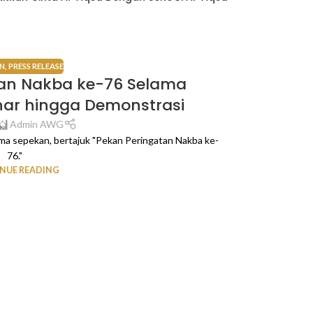
N
,
PRESS RELEASE
tan Nakba ke-76 Selama
AWG Ajak
nar hingga Demonstrasi
Admin AWG
ma sepekan, bertajuk "Pekan Peringatan Nakba ke-
Hari Raya Idul A
76."
NUE READING