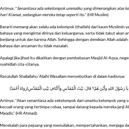
Artinya: “
Senantiasa ada sekelompok ummatku yang dimenangkan atas k
hari Kiamat, sedangkan mereka tetap seperti itu.
” (HR Muslim)
Berarti memang akan selalu ada kelompok (thaifah) dari kaum Muslimin ya
bahaya yang mengintai dirinya dan keluarganya, serta tidak takut ak
berjiang untuk dan karena Allah. Sehingga dengan demikian Allah adalah
bahaya dan ancaman itu tidak masalah.
Apalagi jika jihad itu dikaitkan dengan pembebasan Masjid Al-Aqsa, nege
syahidlah cita-citanya.
Rasulullah Shallallahu ‘Alaihi Wasallam menyebutkan di dalam hadisnya:
وْا : ياَ رَسُوْلَ اللهِ وَأَيْنَ هُمْ؟ قَالَ: بَيْتُ الْمُقَدَّسِ وَأَكْنَافِ بَيْتِ الْمُقَدَّسِ(رَوَاهُ أَحْمَدُ
Artinya: “Akan senantiasa ada sekelompok dari umatku kelompok yang 
kecuali orang yang tertimpa cobaa, sampai datang kepada mereka janji Al
Maqdis.” (HR Ahmad).
Merekalah para pejuang yang memuliakan, mempertahankan, menjaga dan