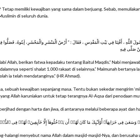
? Tetap memiliki kewajiban yang sama dalam berjuang. Sebab, memuliak
uslimin di seluruh dunia.
ا رَسُولَ اللَّهِ ، أَفْتِنَا فِي بَيْتِ الْمَقْدِسِ ، فَقَالَ : ” أَرْضُ الْمَنْشَرِ والْمَحْشَرِ، إَيتُوهُ، فَصَلُّوا فِيهِ 
مَنْ صَلَّى فِيهِ
 Nabi Allah, berikan fatwa kepadaku tentang Baitul Maqdis.” Nabi menja
 dalamnya seperti shalat 1.000 rakaat di selainnya.” Maimunah bertanya la
lah ia telah mendatanginya.” (HR Ahmad).
sa, sebuah kewajiban sepanjang masa. Tentu bukan sekedar mengirim ‘min
mua yang Allah karuniakan untuk tetap terangnya Al-Aqsa dari penodaan 
rjihad dengan harta dan jiwa, di antaranya melalui beberapa ayat dan ha
 وَسَعَىٰ فِى خَرَابِهَآ‌ۚ أُوْلَـٰٓٮِٕكَ مَا كَانَ لَهُمۡ أَن يَدۡخُلُوهَآ إِلَّا خَآٮِٕفِينَ‌ۚ لَهُمۡ فِ
lang-halangi menyebut nama Allah dalam masjid-masjid-Nya, dan berusah