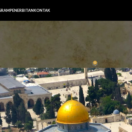
GRAM
PENERBITAN
KONTAK
ARTIKEL
n Al-Aqsa, Jihad Sepanjang M
0
Posted by
Ali Farkhan Tsani
On 16 Februari 2016