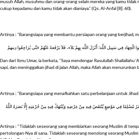
musuh Allah, musuhmu dan orang-orang selain mereka yang kamu tidak m
cukup kepadamu dan kamu tidak akan dianiaya.” (Qs. Al-Anfal [8]: 60).
Artinya : “Barangsiapa yang membantu persiapan orang yang berjihad, maka
Dan dari Ibnu Umar, ia berkata, “Saya mendengar Rasulullah Shallallahu 
sapi, dan meninggalkan jihad di jalan Allah, maka Allah akan menurunkan
Artinya : “Barangsiapa yang menafkahkan satu perbelanjaan untuk Jihad di
ُ مُسْلِمًا فِي مَوْضِعٍ يُنْتَقَصُ فِيهِ مِنْ عِرْضِهِ وَيُنْتَهَكُ فِيهِ مِنْ حُرْمَتِهِ إِلَّا نَصَرَهُ اللَّهُ
Artinya : “Tidaklah seseorang yang membiarkan seorang Muslim di temp
pertolongan-Nya di sana. Tidaklah seseorang menolong seorang Muslim 