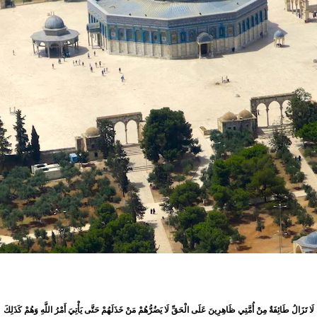
لَا تَزَالُ طَائِفَةٌ مِنْ أُمَّتِي ظَاهِرِينَ عَلَى الْحَقِّ لَا يَضُرُّهُمْ مَنْ خَذَلَهُمْ حَتَّى يَأْتِيَ أَمْرُ اللَّهِ وَهُمْ كَذَلِكَ