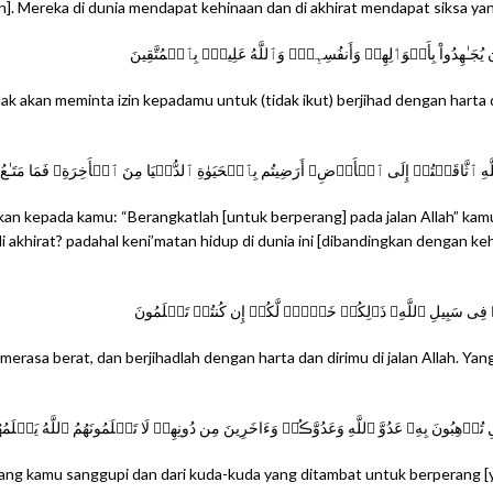
h]. Mereka di dunia mendapat kehinaan dan di akhirat mendapat siksa yang
ُجَـٰهِدُواْ بِأَمۡوَٲلِهِمۡ وَأَنفُسِہِمۡ‌ۗ وَٱللَّهُ عَلِيمُۢ بِٱلۡمُتَّقِينَ
dak akan meminta izin kepadamu untuk (tidak ikut) berjihad dengan harta
ِيلِ ٱللَّهِ ٱثَّاقَلۡتُمۡ إِلَى ٱلۡأَرۡضِ‌ۚ أَرَضِيتُم بِٱلۡحَيَوٰةِ ٱلدُّنۡيَا مِنَ ٱلۡأَخِرَةِ‌ۚ فَمَا مَتَـٰع
kan kepada kamu: “Berangkatlah [untuk berperang] pada jalan Allah” kam
khirat? padahal keni’matan hidup di dunia ini [dibandingkan dengan kehid
ۡ فِى سَبِيلِ ٱللَّهِ‌ۚ ذَٲلِكُمۡ خَيۡرٌ۬ لَّكُمۡ إِن كُنتُمۡ تَعۡلَمُونَ
asa berat, dan berjihadlah dengan harta dan dirimu di jalan Allah. Yang 
رۡهِبُونَ بِهِۦ عَدُوَّ ٱللَّهِ وَعَدُوَّڪُمۡ وَءَاخَرِينَ مِن دُونِهِمۡ لَا تَعۡلَمُونَهُمُ ٱللَّهُ يَعۡلَ
yang kamu sanggupi dan dari kuda-kuda yang ditambat untuk berperang 