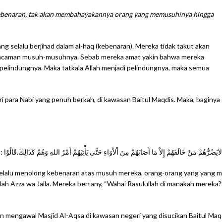
ebenaran, tak akan membahayakannya orang yang memusuhinya hingga
ng selalu berjihad dalam al-haq (kebenaran). Mereka tidak takut akan
an ancaman musuh-musuhnya. Sebab mereka amat yakin bahwa mereka
 pelindungnya. Maka tatkala Allah menjadi pelindungnya, maka semua
ri para Nabi yang penuh berkah, di kawasan Baitul Maqdis. Maka, baginya
اَيَضُرُّهُمْ مَنْ خَالَفَهُمْ إِلاَّ مَا أَصَابَهُمْ مِنَ اْلأَوَاءِ حَتَّى يَأْتِيَهُمْ أَمْرُ اللهِ وَهُمْ كَذَالِكَ.قَالُ
selalu menolong kebenaran atas musuh mereka, orang-orang yang yang m
lah Azza wa Jalla. Mereka bertany, “Wahai Rasulullah di manakah mereka?”
 mengawal Masjid Al-Aqsa di kawasan negeri yang disucikan Baitul Maq