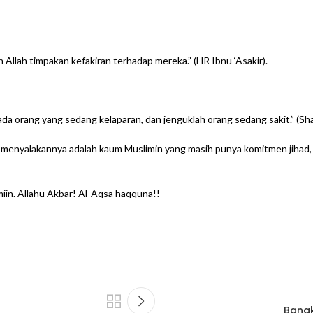
an Allah timpakan kefakiran terhadap mereka.” (HR Ibnu ‘Asakir).
a orang yang sedang kelaparan, dan jenguklah orang sedang sakit.” (Sha
enyalakannya adalah kaum Muslimin yang masih punya komitmen jihad, pun
miin. Allahu Akbar! Al-Aqsa haqquna!!
Bangk