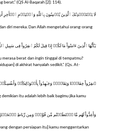
 berat.” (QS Al-Baqarah [2]: 114).
لَا يَسۡتَـٔۡذِنُكَ ٱلَّذِينَ يُؤۡمِنُونَ بِٱللَّهِ وَٱلۡيَوۡمِ ٱلۡأَخِرِ أَن ي
 dan diri mereka. Dan Allah mengetahui orang-orang
يَـٰٓأَيُّهَا ٱلَّذِينَ ءَامَنُواْ مَا لَكُمۡ إِذَا قِيلَ لَكُمُ ٱنفِرُواْ فِى سَب
u merasa berat dan ingin tinggal di tempatmu?
upan] di akhirat hanyalah sedikit.” (Qs. At-
ٱنفِرُواْ خِفَافً۬ا وَثِقَالاً۬ وَجَـٰهِدُواْ بِأَمۡوَٲلِڪُمۡ وَأَنفُسِكُم
demikian itu adalah lebih baik bagimu jika kamu
وَأَعِدُّواْ لَهُم مَّا ٱسۡتَطَعۡتُم مِّن قُوَّةٍ۬ وَمِن رِّبَاطِ ٱلۡخَيۡلِ تُ
[yang dengan persiapan itu] kamu menggentarkan