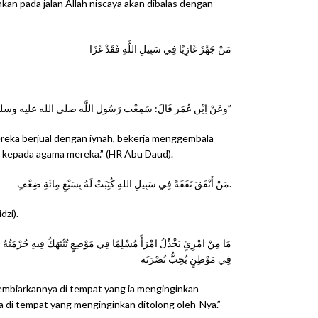
n pada jalan Allah niscaya akan dibalas dengan
مَنْ جَهَّزَ غَازِيًا فِي سَبِيلِ اللَّهِ فَقَدْ غَزَا
وعَنْ اِبْن عُمَر قَالَ: سَمِعْت رَسُول اللَّه صلى الله عليه وسلم يَقُول: “إِذَا ضَنَّ النَّاس بِالدِّينَارِ وَالدِّرْهَم، وَتَبَايَعُوا بِالْعِينَةِ، وَاتَّبَعُوا أَذْنَاب الْبَقَر، وَتَرَكُوا الْجِهَاد فِي سَبِيل اللَّه؛ أَنْزَلَ اللَّه بِهِمْ بَلاَء، فَلاَ يَرْفَعهُ عَنْهُمْ حَتَّى يُرَاجِعُوا دِينهمْ”
mereka berjual dengan iynah, bekerja menggembala
li kepada agama mereka.” (HR Abu Daud).
مَنْ أَنْفَقَ نَفَقَةً فِي سَبِيلِ اللهِ كُتِبَتْ لَهُ بِسَبْعِ مِائَةِ ضِعْفٍ.
dzi).
مَا مِنْ امْرِئٍ يَخْذُلُ امْرَأً مُسْلِمًا فِي مَوْضِعٍ تُنْتَهَكُ فِيهِ حُرْمَتُهُ وَ
فِي مَوْطِنٍ يُحِبُّ نُصْرَتَه
membiarkannya di tempat yang ia menginginkan
 di tempat yang menginginkan ditolong oleh-Nya.”