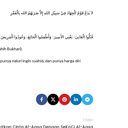
لاَ يَدَعُ قَوْمٌ الْجِهَادَ فِيْ سَبِيْلِ اللهِ إِلاَّ ضَرَبَهُمُ الله بِالْفَقْرِ
فُكُّوا الْعَانِيَ- يَعْنِي الأَسِيرَ- وَأَطْعِمُوا الْجَائِعَ، وَعُودُوا الْمَرِيضَ
hih Bukhari).
ya naluri ingin syahid, dan punya harga diri
Older
itkan Cinta Al-Aqsa Dengan SeKoCi Al-Aqsa