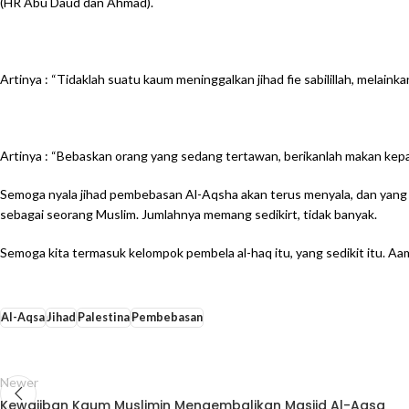
(HR Abu Daud dan Ahmad).
Artinya : “Tidaklah suatu kaum meninggalkan jihad fie sabilillah, melaink
Artinya : “Bebaskan orang yang sedang tertawan, berikanlah makan kepad
Semoga nyala jihad pembebasan Al-Aqsha akan terus menyala, dan yang m
sebagai seorang Muslim. Jumlahnya memang sedikirt, tidak banyak.
Semoga kita termasuk kelompok pembela al-haq itu, yang sedikit itu. Aa
Al-Aqsa
Jihad
Palestina
Pembebasan
Newer
Kewajiban Kaum Muslimin Mengembalikan Masjid Al-Aqsa