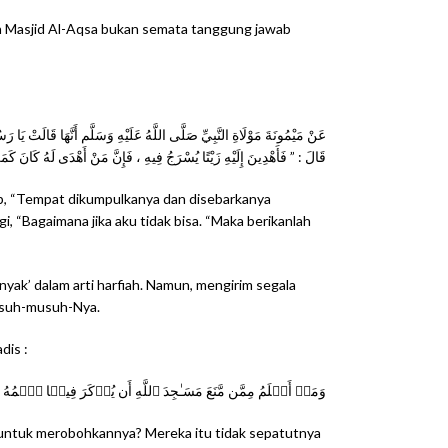
an Masjid Al-Aqsa bukan semata tanggung jawab
عَنْ مَيْمُونَةَ مَوْلَاةِ النَّبِيِّ صَلَّى اللَّهُ عَلَيْهِ وَسَلَّم أَنَّهَا قَالَتْ يَ ,
قَالَ : ” فَأَهْدِينَ إِلَيْهِ زَيْتًا يُسْرَجُ فِيهِ ، فَإِنَّ مَنْ أَهْدَى لَهُ كَانَ كَ
wab, “Tempat dikumpulkanya dan disebarkanya
gi, “Bagaimana jika aku tidak bisa. “Maka berikanlah
yak’ dalam arti harfiah. Namun, mengirim segala
musuh-musuh-Nya.
dis :
وَمَنۡ أَظۡلَمُ مِمَّن مَّنَعَ مَسَـٰجِدَ ٱللَّهِ أَن يُذۡكَرَ فِيہَا ٱسۡمُهُ ۥ
a untuk merobohkannya? Mereka itu tidak sepatutnya