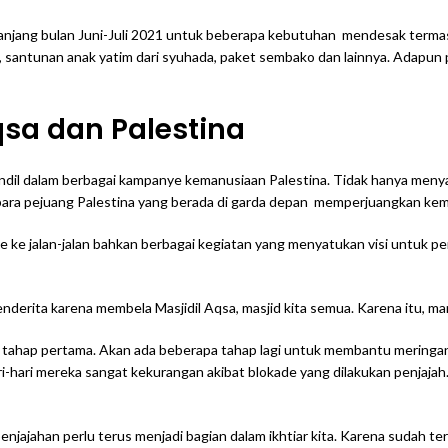
n sepanjang bulan Juni-Juli 2021 untuk beberapa kebutuhan mendesak te
 santunan anak yatim dari syuhada, paket sembako dan lainnya. Adapun pe
sa dan Palestina
dil dalam berbagai kampanye kemanusiaan Palestina. Tidak hanya menya
 para pejuang Palestina yang berada di garda depan memperjuangkan kem
 ke jalan-jalan bahkan berbagai kegiatan yang menyatukan visi untuk p
rita karena membela Masjidil Aqsa, masjid kita semua. Karena itu, mari
tahap pertama. Akan ada beberapa tahap lagi untuk membantu meringan
hari mereka sangat kekurangan akibat blokade yang dilakukan penjajah. 
enjajahan perlu terus menjadi bagian dalam ikhtiar kita. Karena sudah ter