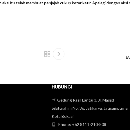
aksi itu telah membuat penjajah cukup ketar ketir. Apalagi dengan aksi 
AW
HUBUNGI
Gedung Rasil Lantai 3, Jl. Masjid
Silaturahim No. 36, Jatikarya, Jatisampurna,
Kota Bekasi
Phone: +62 8111-210-808‬