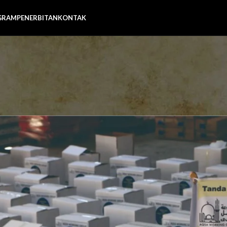
GRAM
PENERBITAN
KONTAK
PRESS RELEASE
0.000 Untuk Korban Agresi Zion
Posted by
Admin AWG
On 13 Juli 2021