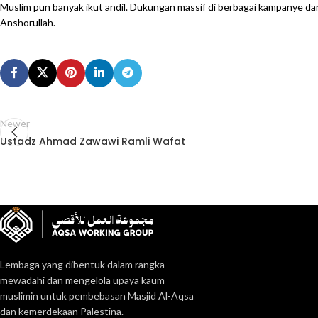
Muslim pun banyak ikut andil. Dukungan massif di berbagai kampanye dan 
Anshorullah.
Newer
Ustadz Ahmad Zawawi Ramli Wafat
Lembaga yang dibentuk dalam rangka
mewadahi dan mengelola upaya kaum
muslimin untuk pembebasan Masjid Al-Aqsa
dan kemerdekaan Palestina.