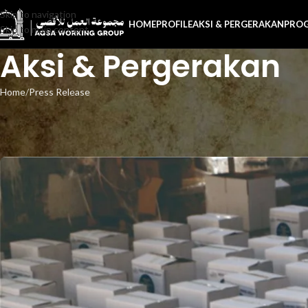
Skip to navigation
HOME
PROFILE
AKSI & PERGERAKAN
PRO
Skip to main content
Aksi & Pergerakan
Home
Press Release
AWG Salurkan USD4