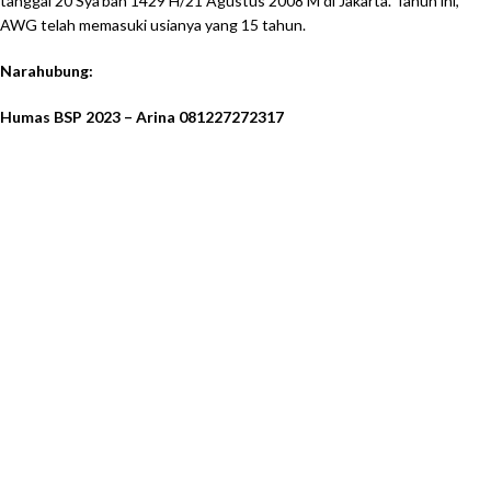
tanggal 20 Sya’ban 1429 H/21 Agustus 2008 M di Jakarta. Tahun ini,
AWG telah memasuki usianya yang 15 tahun.
Narahubung:
Humas BSP 2023 – Arina 081227272317