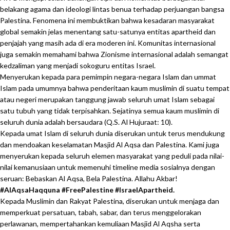
belakang agama dan ideologi lintas benua terhadap perjuangan bangsa
Palestina. Fenomena ini membuktikan bahwa kesadaran masyarakat
global semakin jelas menentang satu-satunya entitas apartheid dan
penjajah yang masih ada di era moderen ini. Komunitas internasional
juga semakin memahami bahwa Zionisme internasional adalah semangat
kedzaliman yang menjadi sokoguru entitas Israel.
Menyerukan kepada para pemimpin negara-negara Islam dan ummat
Islam pada umumnya bahwa penderitaan kaum muslimin di suatu tempat
atau negeri merupakan tanggung jawab seluruh umat Islam sebagai
satu tubuh yang tidak terpisahkan. Sejatinya semua kaum muslimin di
seluruh dunia adalah bersaudara (Q.S. Al Hujuraat: 10).
Kepada umat Islam di seluruh dunia diserukan untuk terus mendukung
dan mendoakan keselamatan Masjid Al Aqsa dan Palestina. Kami juga
menyerukan kepada seluruh elemen masyarakat yang peduli pada nilai-
nilai kemanusiaan untuk memenuhi timeline media sosialnya dengan
seruan: Bebaskan Al Aqsa, Bela Palestina. Allahu Akbar!
#AlAqsaHaqquna #FreePalestine #IsraelApartheid.
Kepada Muslimin dan Rakyat Palestina, diserukan untuk menjaga dan
memperkuat persatuan, tabah, sabar, dan terus menggelorakan
perlawanan, mempertahankan kemuliaan Masjid Al Aqsha serta