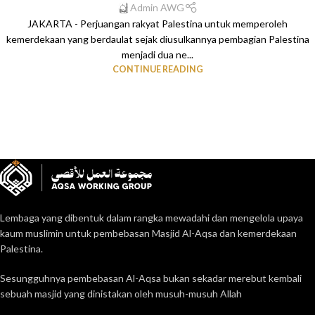
Admin AWG
JAKARTA - Perjuangan rakyat Palestina untuk memperoleh
kemerdekaan yang berdaulat sejak diusulkannya pembagian Palestina
menjadi dua ne...
CONTINUE READING
Lembaga yang dibentuk dalam rangka mewadahi dan mengelola upaya
kaum muslimin untuk pembebasan Masjid Al-Aqsa dan kemerdekaan
Palestina.
Sesungguhnya pembebasan Al-Aqsa bukan sekadar merebut kembali
sebuah masjid yang dinistakan oleh musuh-musuh Allah