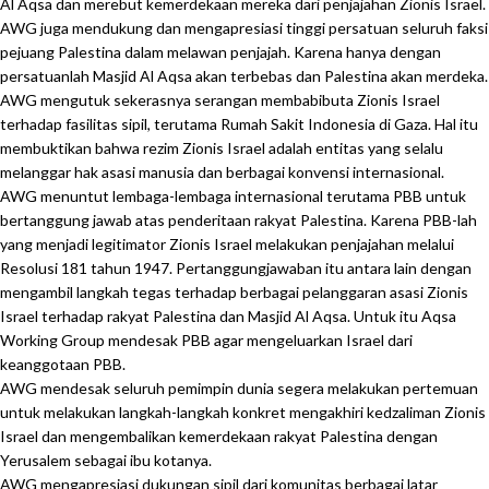
Al Aqsa dan merebut kemerdekaan mereka dari penjajahan Zionis Israel.
AWG juga mendukung dan mengapresiasi tinggi persatuan seluruh faksi
pejuang Palestina dalam melawan penjajah. Karena hanya dengan
persatuanlah Masjid Al Aqsa akan terbebas dan Palestina akan merdeka.
AWG mengutuk sekerasnya serangan membabibuta Zionis Israel
terhadap fasilitas sipil, terutama Rumah Sakit Indonesia di Gaza. Hal itu
membuktikan bahwa rezim Zionis Israel adalah entitas yang selalu
melanggar hak asasi manusia dan berbagai konvensi internasional.
AWG menuntut lembaga-lembaga internasional terutama PBB untuk
bertanggung jawab atas penderitaan rakyat Palestina. Karena PBB-lah
yang menjadi legitimator Zionis Israel melakukan penjajahan melalui
Resolusi 181 tahun 1947. Pertanggungjawaban itu antara lain dengan
mengambil langkah tegas terhadap berbagai pelanggaran asasi Zionis
Israel terhadap rakyat Palestina dan Masjid Al Aqsa. Untuk itu Aqsa
Working Group mendesak PBB agar mengeluarkan Israel dari
keanggotaan PBB.
AWG mendesak seluruh pemimpin dunia segera melakukan pertemuan
untuk melakukan langkah-langkah konkret mengakhiri kedzaliman Zionis
Israel dan mengembalikan kemerdekaan rakyat Palestina dengan
Yerusalem sebagai ibu kotanya.
AWG mengapresiasi dukungan sipil dari komunitas berbagai latar