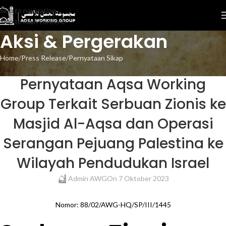
Skip to navigation
Skip to main content
Aksi & Pergerakan
Home
Press Release
Pernyataan Sikap
PERNYATAAN SIKAP
Pernyataan Aqsa Working
Group Terkait Serbuan Zionis ke
Masjid Al-Aqsa dan Operasi
Serangan Pejuang Palestina ke
Wilayah Pendudukan Israel
Admin AWG
On 7 Oktober 2023
Nomor: 88/02/AWG-HQ/SP/III/1445