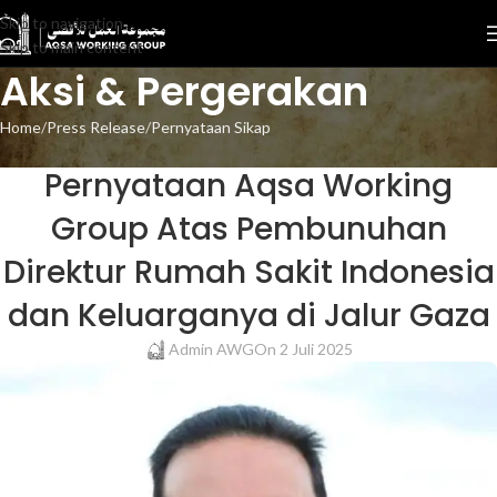
Skip to navigation
Skip to main content
Aksi & Pergerakan
Home
Press Release
Pernyataan Sikap
PERNYATAAN SIKAP
,
PRESS RELEASE
Pernyataan Aqsa Working
Group Atas Pembunuhan
Direktur Rumah Sakit Indonesia
dan Keluarganya di Jalur Gaza
Admin AWG
On 2 Juli 2025