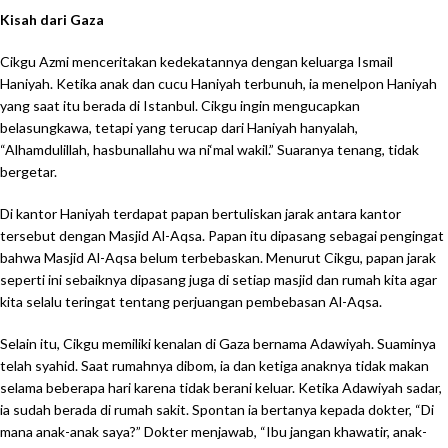
Kisah dari Gaza
Cikgu Azmi menceritakan kedekatannya dengan keluarga Ismail
Haniyah. Ketika anak dan cucu Haniyah terbunuh, ia menelpon Haniyah
yang saat itu berada di Istanbul. Cikgu ingin mengucapkan
belasungkawa, tetapi yang terucap dari Haniyah hanyalah,
“Alhamdulillah, hasbunallahu wa ni‘mal wakil.” Suaranya tenang, tidak
bergetar.
Di kantor Haniyah terdapat papan bertuliskan jarak antara kantor
tersebut dengan Masjid Al-Aqsa. Papan itu dipasang sebagai pengingat
bahwa Masjid Al-Aqsa belum terbebaskan. Menurut Cikgu, papan jarak
seperti ini sebaiknya dipasang juga di setiap masjid dan rumah kita agar
kita selalu teringat tentang perjuangan pembebasan Al-Aqsa.
Selain itu, Cikgu memiliki kenalan di Gaza bernama Adawiyah. Suaminya
telah syahid. Saat rumahnya dibom, ia dan ketiga anaknya tidak makan
selama beberapa hari karena tidak berani keluar. Ketika Adawiyah sadar,
ia sudah berada di rumah sakit. Spontan ia bertanya kepada dokter, “Di
mana anak-anak saya?” Dokter menjawab, “Ibu jangan khawatir, anak-