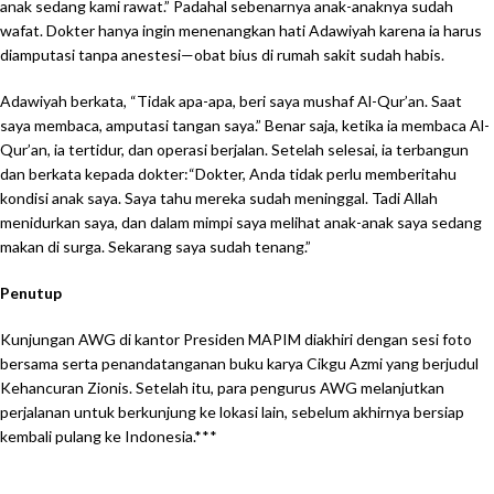
anak sedang kami rawat.” Padahal sebenarnya anak-anaknya sudah
wafat. Dokter hanya ingin menenangkan hati Adawiyah karena ia harus
diamputasi tanpa anestesi—obat bius di rumah sakit sudah habis.
Adawiyah berkata, “Tidak apa-apa, beri saya mushaf Al-Qur’an. Saat
saya membaca, amputasi tangan saya.” Benar saja, ketika ia membaca Al-
Qur’an, ia tertidur, dan operasi berjalan. Setelah selesai, ia terbangun
dan berkata kepada dokter:“Dokter, Anda tidak perlu memberitahu
kondisi anak saya. Saya tahu mereka sudah meninggal. Tadi Allah
menidurkan saya, dan dalam mimpi saya melihat anak-anak saya sedang
makan di surga. Sekarang saya sudah tenang.”
Penutup
Kunjungan AWG di kantor Presiden MAPIM diakhiri dengan sesi foto
bersama serta penandatanganan buku karya Cikgu Azmi yang berjudul
Kehancuran Zionis. Setelah itu, para pengurus AWG melanjutkan
perjalanan untuk berkunjung ke lokasi lain, sebelum akhirnya bersiap
kembali pulang ke Indonesia.***