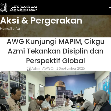
Skip to navigation
Skip to main content
Aksi & Pergerakan
Home
Berita
BERITA
,
KEGIATAN
AWG Kunjungi MAPIM, Cikgu
Azmi Tekankan Disiplin dan
Perspektif Global
Admin AWG
On 1 September 2025