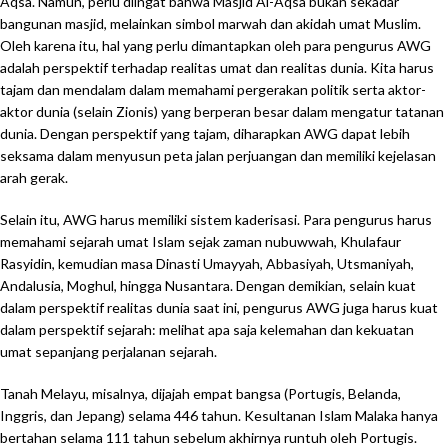
Aqsa. Namun, perlu diingat bahwa Masjid Al-Aqsa bukan sekadar
bangunan masjid, melainkan simbol marwah dan akidah umat Muslim.
Oleh karena itu, hal yang perlu dimantapkan oleh para pengurus AWG
adalah perspektif terhadap realitas umat dan realitas dunia. Kita harus
tajam dan mendalam dalam memahami pergerakan politik serta aktor-
aktor dunia (selain Zionis) yang berperan besar dalam mengatur tatanan
dunia. Dengan perspektif yang tajam, diharapkan AWG dapat lebih
seksama dalam menyusun peta jalan perjuangan dan memiliki kejelasan
arah gerak.
Selain itu, AWG harus memiliki sistem kaderisasi. Para pengurus harus
memahami sejarah umat Islam sejak zaman nubuwwah, Khulafaur
Rasyidin, kemudian masa Dinasti Umayyah, Abbasiyah, Utsmaniyah,
Andalusia, Moghul, hingga Nusantara. Dengan demikian, selain kuat
dalam perspektif realitas dunia saat ini, pengurus AWG juga harus kuat
dalam perspektif sejarah: melihat apa saja kelemahan dan kekuatan
umat sepanjang perjalanan sejarah.
Tanah Melayu, misalnya, dijajah empat bangsa (Portugis, Belanda,
Inggris, dan Jepang) selama 446 tahun. Kesultanan Islam Malaka hanya
bertahan selama 111 tahun sebelum akhirnya runtuh oleh Portugis.