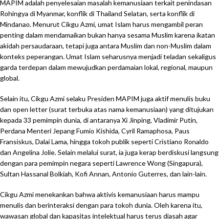
MAPIM adalah penyelesaian masalah kemanusiaan terkait penindasan
Rohingya di Myanmar, konflik di Thailand Selatan, serta konflik di
Mindanao. Menurut Cikgu Azmi, umat Islam harus mengambil peran
penting dalam mendamaikan bukan hanya sesama Muslim karena ikatan
akidah persaudaraan, tetapi juga antara Muslim dan non-Muslim dalam
konteks peperangan. Umat Islam seharusnya menjadi teladan sekaligus
garda terdepan dalam mewujudkan perdamaian lokal, regional, maupun
global.
Selain itu, Cikgu Azmi selaku Presiden MAPIM juga aktif menulis buku
dan open letter (surat terbuka atas nama kemanusiaan) yang ditujukan
kepada 33 pemimpin dunia, di antaranya Xi Jinping, Vladimir Putin,
Perdana Menteri Jepang Fumio Kishida, Cyril Ramaphosa, Paus
Fransiskus, Dalai Lama, hingga tokoh publik seperti Cristiano Ronaldo
dan Angelina Jolie. Selain melalui surat, ia juga kerap berdiskusi langsung
dengan para pemimpin negara seperti Lawrence Wong (Singapura),
Sultan Hassanal Bolkiah, Kofi Annan, Antonio Guterres, dan lain-lain.
Cikgu Azmi menekankan bahwa aktivis kemanusiaan harus mampu
menulis dan berinteraksi dengan para tokoh dunia. Oleh karena itu,
wawasan global dan kapasitas intelektual harus terus diasah agar