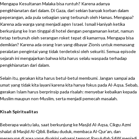
Mengapa Kesultanan Malaka bisa runtuh? Karena adanya
pengkhianatan dari dalam. Di Gaza, dari sekian banyak korban dalam
peperangan, ada pula sebagian yang terbunuh oleh Hamas. Mengapa?
Karena ada warga yang menjadi agen Israel. Ismail Haniyah ketika
berkunjung ke Iran tinggal di hotel dengan pengamanan ketat, namun
tetap terbunuh oleh serangan roket tepat di kamarnya. Mengapa bisa
demikian? Karena ada orang Iran yang dibayar Zionis untuk memasang
peralatan pengintai yang tidak terdeteksi oleh sekuriti. Semua episode
sejarah ini mengajarkan bahwa kita harus selalu waspada terhadap
pengkhianatan dari dalam.
Selain itu, gerakan kita harus betul-betul membumi. Jangan sampai ada
umat yang tidak kita layani karena kita hanya fokus pada Al-Aqsa. Sebab,
gerakan Islam harus berprinsip pada risalah: menyebar kebaikan kepada
Muslim maupun non-Muslim, serta menjadi pemecah masalah.
Kisah Spiritualitas
Beberapa waktu lalu, saat berkunjung ke Masjid Al-Aqsa, Cikgu Azmi
shalat di Masjid Al-Qibli. Beliau duduk, membaca Al-Qur’an, dan
merenung di area yang diyakini sebagai tempat Rasulullah SAW menjadi