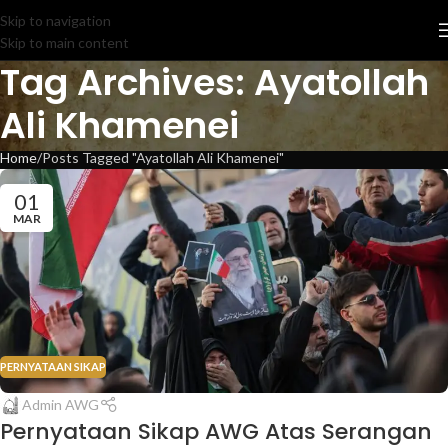
Skip to navigation
Skip to main content
Tag Archives: Ayatollah
Ali Khamenei
Home
Posts Tagged "Ayatollah Ali Khamenei"
01
MAR
PERNYATAAN SIKAP
Admin AWG
Pernyataan Sikap AWG Atas Serangan