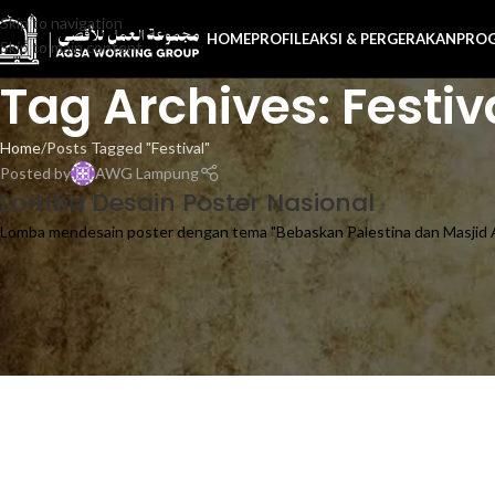
Skip to navigation
HOME
PROFILE
AKSI & PERGERAKAN
PRO
Skip to main content
Tag Archives: Festiv
Home
Posts Tagged "Festival"
Posted by
AWG Lampung
Lomba Desain Poster Nasional
Lomba mendesain poster dengan tema "Bebaskan Palestina dan Masjid Al 