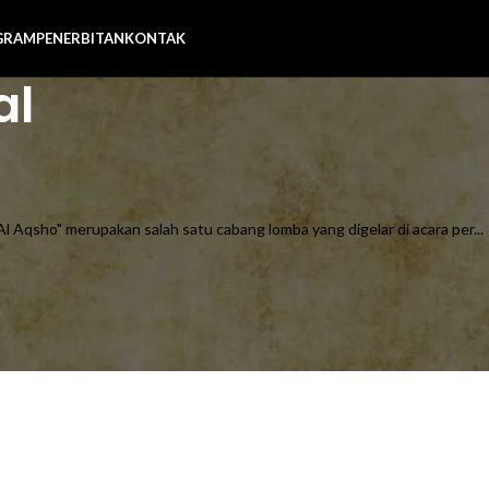
GRAM
PENERBITAN
KONTAK
al
Aqsho" merupakan salah satu cabang lomba yang digelar di acara per...