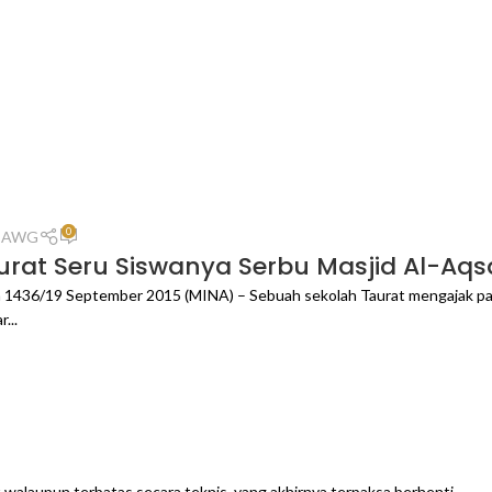
0
n AWG
urat Seru Siswanya Serbu Masjid Al-Aqs
ah 1436/19 September 2015 (MINA) – Sebuah sekolah Taurat mengajak pa
...
alaupun terbatas secara teknis, yang akhirnya terpaksa berhenti...