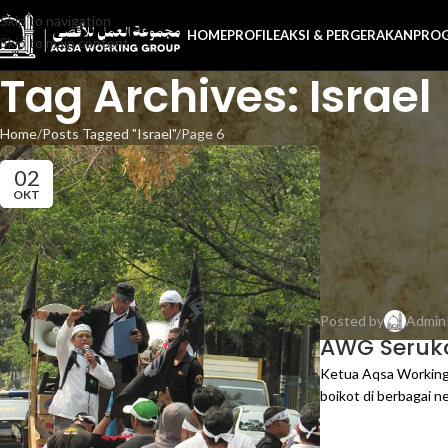
Skip to navigation
HOME
PROFILE
AKSI & PERGERAKAN
PRO
Skip to main content
Tag Archives: Israel
Home
Posts Tagged "Israel"
Page 6
02
OKT
Posted by
Admi
AWG Seruka
Ketua Aqsa Working 
boikot di berbagai ne