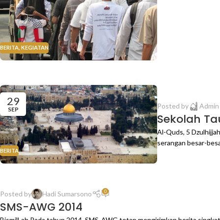
BERITA
,
KEGIATAN
29
Posted by
Admi
SEP
Sekolah Ta
Al-Quds, 5 Dzulhijj
serangan besar-besar
BERITA
0
Posted by
Hadi Sumarsono
SMS-AWG 2014
BismilLah Pada tahun 2014, SMS-AWG tetap mengirimkan berita singkat w