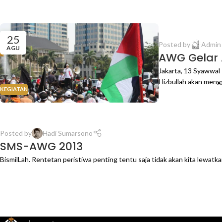
25
Posted by
Admi
AGU
AWG Gelar A
Jakarta, 13 Syawwal
Hizbullah akan mengg
KEGIATAN
Posted by
Hadi Sumarsono
SMS-AWG 2013
BismilLah. Rentetan peristiwa penting tentu saja tidak akan kita lewatka