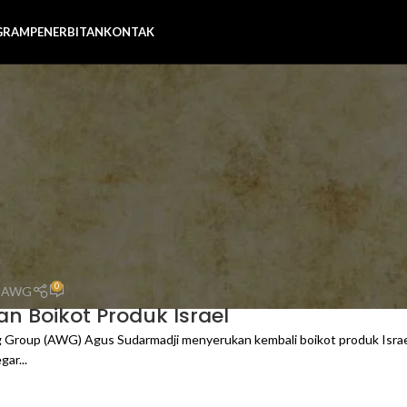
GRAM
PENERBITAN
KONTAK
0
n AWG
n Boikot Produk Israel
Group (AWG) Agus Sudarmadji menyerukan kembali boikot produk Israel
gar...