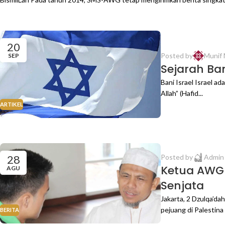
20
Posted by
Munif 
SEP
Sejarah Ba
Bani Israel Israel a
Allah” (Hafid...
ARTIKEL
28
Posted by
Admi
Ketua AWG 
AGU
Senjata
Jakarta, 2 Dzulqa’
pejuang di Palestina a
BERITA