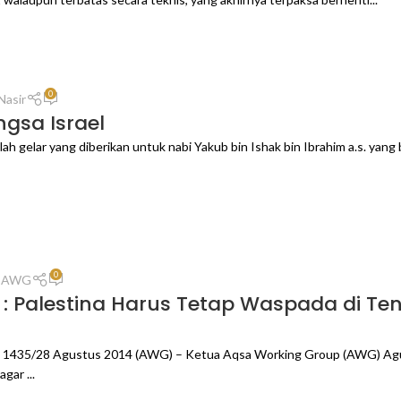
0
Nasir
ngsa Israel
dalah gelar yang diberikan untuk nabi Yakub bin Ishak bin Ibrahim a.s. ya
0
n AWG
: Palestina Harus Tetap Waspada di T
dah 1435/28 Agustus 2014 (AWG) – Ketua Aqsa Working Group (AWG) Ag
gar ...