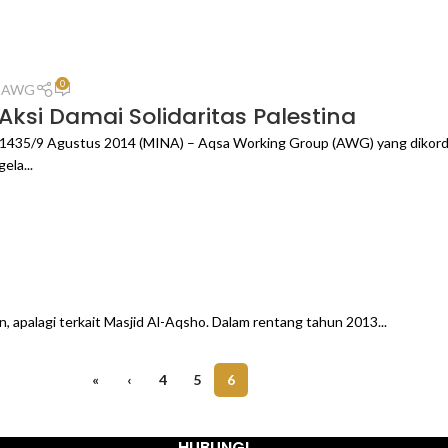
0
n AWG
ksi Damai Solidaritas Palestina
 1435/9 Agustus 2014 (MINA) – Aqsa Working Group (AWG) yang dikordi
ela...
n, apalagi terkait Masjid Al-Aqsho. Dalam rentang tahun 2013...
«
‹
4
5
6
HUBUNGI