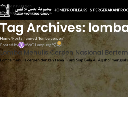
Skip to navigation
HOME
PROFILE
AKSI & PERGERAKAN
PRO
Skip to main content
Tag Archives: lomb
Home
Posts Tagged "lomba cerpen"
0
Posted by
AWG Lampung
Lomba Menulis Cerpen Nasional Bertem
Lomba menulis cerpen dengan tema "Kami Siap Bela Al-Aqsho" merupakan 