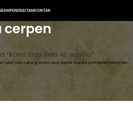
GRAM
PENERBITAN
KONTAK
a cerpen
a “Kami Siap Bela Al-Aqsho”
salah satu cabang lomba yang digelar di acara peringatan tahun bar...