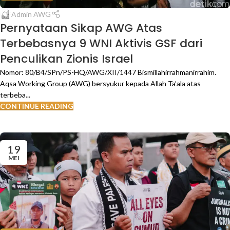
Admin AWG
Pernyataan Sikap AWG Atas
Terbebasnya 9 WNI Aktivis GSF dari
Penculikan Zionis Israel
Nomor: 80/B4/SPn/PS-HQ/AWG/XII/1447 Bismillahirrahmanirrahim.
Aqsa Working Group (AWG) bersyukur kepada Allah Ta’ala atas
terbeba...
CONTINUE READING
19
MEI