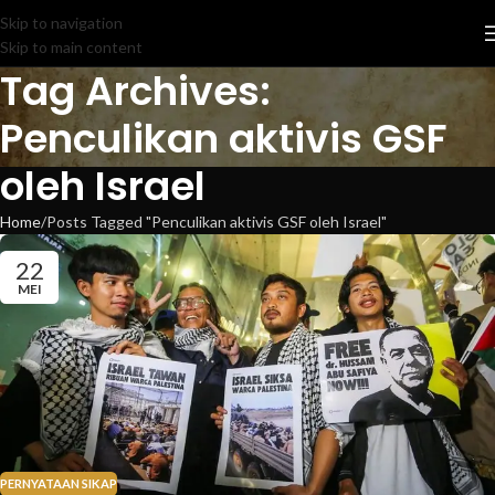
Skip to navigation
Skip to main content
Tag Archives:
Penculikan aktivis GSF
oleh Israel
Home
Posts Tagged "Penculikan aktivis GSF oleh Israel"
22
MEI
PERNYATAAN SIKAP