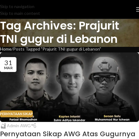
Skip to navigation
Skip to main content
Tag Archives: Prajurit
TNI gugur di Lebanon
Home
Posts Tagged "Prajurit TNI gugur di Lebanon"
31
MAR
PERNYATAAN SIKAP
Admin AWG
Pernyataan Sikap AWG Atas Gugurnya