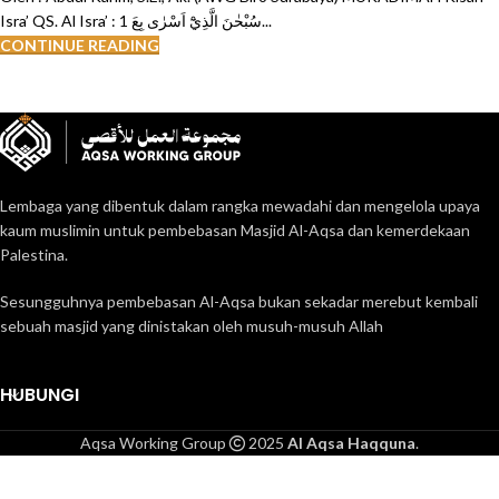
Isra’ QS. Al Isra’ : 1 سُبْحٰنَ الَّذِيْٓ اَسْرٰى بِعَ...
CONTINUE READING
Lembaga yang dibentuk dalam rangka mewadahi dan mengelola upaya
kaum muslimin untuk pembebasan Masjid Al-Aqsa dan kemerdekaan
Palestina.
Sesungguhnya pembebasan Al-Aqsa bukan sekadar merebut kembali
sebuah masjid yang dinistakan oleh musuh-musuh Allah
HUBUNGI
Aqsa Working Group
2025
Al Aqsa Haqquna
.