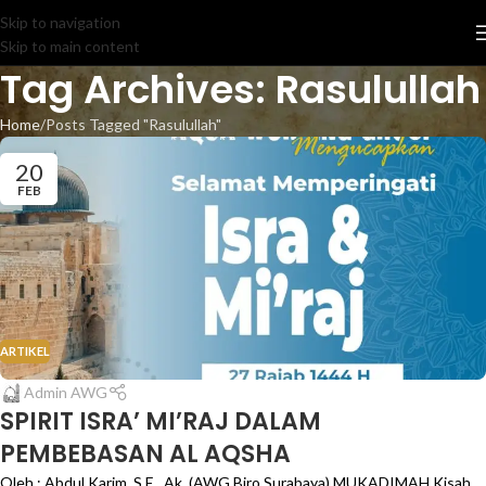
Skip to navigation
Skip to main content
Tag Archives: Rasulullah
Home
Posts Tagged "Rasulullah"
20
FEB
ARTIKEL
Admin AWG
SPIRIT ISRA’ MI’RAJ DALAM
PEMBEBASAN AL AQSHA
Oleh : Abdul Karim, S.E., Ak. (AWG Biro Surabaya) MUKADIMAH Kisah