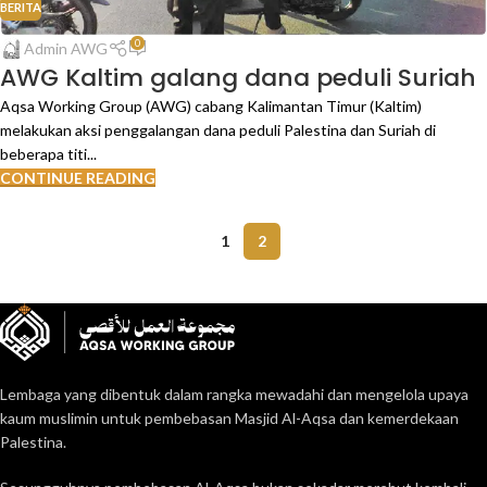
BERITA
0
Admin AWG
AWG Kaltim galang dana peduli Suriah
Aqsa Working Group (AWG) cabang Kalimantan Timur (Kaltim)
melakukan aksi penggalangan dana peduli Palestina dan Suriah di
beberapa titi...
CONTINUE READING
1
2
Lembaga yang dibentuk dalam rangka mewadahi dan mengelola upaya
kaum muslimin untuk pembebasan Masjid Al-Aqsa dan kemerdekaan
Palestina.