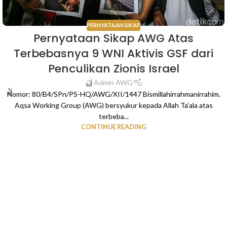
PERNYATAAN SIKAP
Pernyataan Sikap AWG Atas
Terbebasnya 9 WNI Aktivis GSF dari
Penculikan Zionis Israel
Admin AWG
Nomor: 80/B4/SPn/PS-HQ/AWG/XII/1447 Bismillahirrahmanirrahim.
Aqsa Working Group (AWG) bersyukur kepada Allah Ta’ala atas
terbeba...
CONTINUE READING