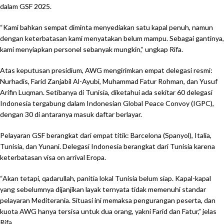
dalam GSF 2025.
“Kami bahkan sempat diminta menyediakan satu kapal penuh, namun
dengan keterbatasan kami menyatakan belum mampu. Sebagai gantinya,
kami menyiapkan personel sebanyak mungkin,” ungkap Rifa.
Atas keputusan presidium, AWG mengirimkan empat delegasi resmi:
Nurhadis, Farid Zanjabil Al-Ayubi, Muhammad Fatur Rohman, dan Yusuf
Arifin Luqman. Setibanya di Tunisia, diketahui ada sekitar 60 delegasi
Indonesia tergabung dalam Indonesian Global Peace Convoy (IGPC),
dengan 30 di antaranya masuk daftar berlayar.
Pelayaran GSF berangkat dari empat titik: Barcelona (Spanyol), Italia,
Tunisia, dan Yunani. Delegasi Indonesia berangkat dari Tunisia karena
keterbatasan visa on arrival Eropa.
“Akan tetapi, qadarullah, panitia lokal Tunisia belum siap. Kapal-kapal
yang sebelumnya dijanjikan layak ternyata tidak memenuhi standar
pelayaran Mediterania. Situasi ini memaksa pengurangan peserta, dan
kuota AWG hanya tersisa untuk dua orang, yakni Farid dan Fatur,” jelas
Rifa.