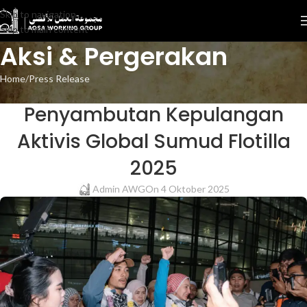
Skip to navigation
Skip to main content
Aksi & Pergerakan
Home
Press Release
PRESS RELEASE
Penyambutan Kepulangan
Aktivis Global Sumud Flotilla
2025
Admin AWG
On 4 Oktober 2025