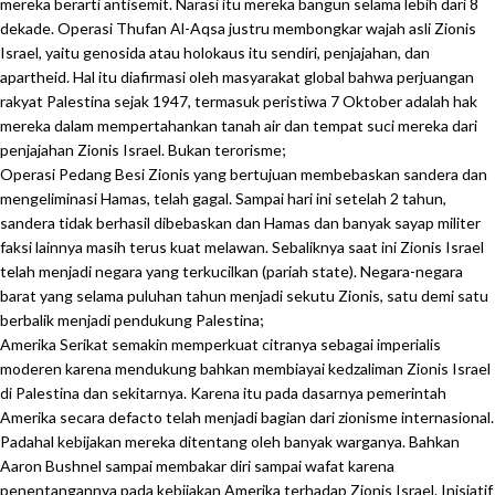
mereka berarti antisemit. Narasi itu mereka bangun selama lebih dari 8
dekade. Operasi Thufan Al-Aqsa justru membongkar wajah asli Zionis
Israel, yaitu genosida atau holokaus itu sendiri, penjajahan, dan
apartheid. Hal itu diafirmasi oleh masyarakat global bahwa perjuangan
rakyat Palestina sejak 1947, termasuk peristiwa 7 Oktober adalah hak
mereka dalam mempertahankan tanah air dan tempat suci mereka dari
penjajahan Zionis Israel. Bukan terorisme;
Operasi Pedang Besi Zionis yang bertujuan membebaskan sandera dan
mengeliminasi Hamas, telah gagal. Sampai hari ini setelah 2 tahun,
sandera tidak berhasil dibebaskan dan Hamas dan banyak sayap militer
faksi lainnya masih terus kuat melawan. Sebaliknya saat ini Zionis Israel
telah menjadi negara yang terkucilkan (pariah state). Negara-negara
barat yang selama puluhan tahun menjadi sekutu Zionis, satu demi satu
berbalik menjadi pendukung Palestina;
Amerika Serikat semakin memperkuat citranya sebagai imperialis
moderen karena mendukung bahkan membiayai kedzaliman Zionis Israel
di Palestina dan sekitarnya. Karena itu pada dasarnya pemerintah
Amerika secara defacto telah menjadi bagian dari zionisme internasional.
Padahal kebijakan mereka ditentang oleh banyak warganya. Bahkan
Aaron Bushnel sampai membakar diri sampai wafat karena
penentangannya pada kebijakan Amerika terhadap Zionis Israel. Inisiatif