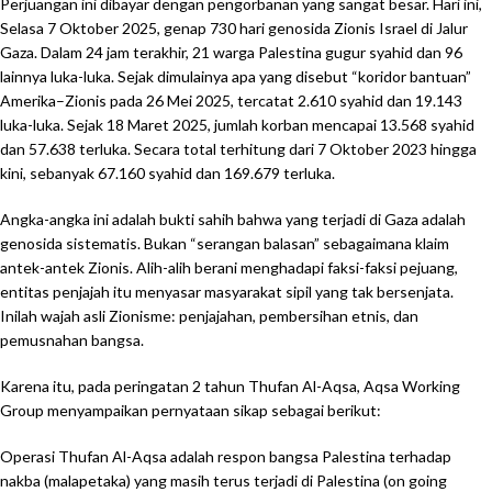
Perjuangan ini dibayar dengan pengorbanan yang sangat besar. Hari ini,
Selasa 7 Oktober 2025, genap 730 hari genosida Zionis Israel di Jalur
Gaza. Dalam 24 jam terakhir, 21 warga Palestina gugur syahid dan 96
lainnya luka-luka. Sejak dimulainya apa yang disebut “koridor bantuan”
Amerika–Zionis pada 26 Mei 2025, tercatat 2.610 syahid dan 19.143
luka-luka. Sejak 18 Maret 2025, jumlah korban mencapai 13.568 syahid
dan 57.638 terluka. Secara total terhitung dari 7 Oktober 2023 hingga
kini, sebanyak 67.160 syahid dan 169.679 terluka.
Angka-angka ini adalah bukti sahih bahwa yang terjadi di Gaza adalah
genosida sistematis. Bukan “serangan balasan” sebagaimana klaim
antek-antek Zionis. Alih-alih berani menghadapi faksi-faksi pejuang,
entitas penjajah itu menyasar masyarakat sipil yang tak bersenjata.
Inilah wajah asli Zionisme: penjajahan, pembersihan etnis, dan
pemusnahan bangsa.
Karena itu, pada peringatan 2 tahun Thufan Al-Aqsa, Aqsa Working
Group menyampaikan pernyataan sikap sebagai berikut:
Operasi Thufan Al-Aqsa adalah respon bangsa Palestina terhadap
nakba (malapetaka) yang masih terus terjadi di Palestina (on going