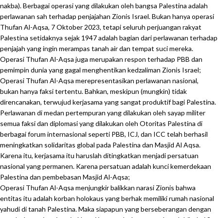
nakba). Berbagai operasi yang dilakukan oleh bangsa Palestina adalah
perlawanan sah terhadap penjajahan Zionis Israel. Bukan hanya operasi
Thufan Al-Aqsa, 7 Oktober 2023, tetapi seluruh perjuangan rakyat
Palestina setidaknya sejak 1947 adalah bagian dari perlawanan terhadap
penjajah yang ingin merampas tanah air dan tempat suci mereka.
Operasi Thufan Al-Aqsa juga merupakan respon terhadap PBB dan
pemimpin dunia yang gagal menghentikan kedzaliman Zionis Israel;
Operasi Thufan Al-Aqsa merepresentasikan perlawanan nasional,
bukan hanya faksi tertentu. Bahkan, meskipun (mungkin) tidak
direncanakan, terwujud kerjasama yang sangat produktif bagi Palestina.
Perlawanan di medan pertempuran yang dilakukan oleh sayap militer
semua faksi dan diplomasi yang dilakukan oleh Otoritas Palestina di
berbagai forum internasional seperti PBB, ICJ, dan ICC telah berhasil
meningkatkan solidaritas global pada Palestina dan Masjid Al Aqsa.
Karena itu, kerjasama itu haruslah ditingkatkan menjadi persatuan
nasional yang permanen. Karena persatuan adalah kunci kemerdekaan
Palestina dan pembebasan Masjid Al-Aqsa;
Operasi Thufan Al-Aqsa menjungkir balikkan narasi Zionis bahwa
entitas itu adalah korban holokaus yang berhak memiliki rumah nasional
yahudi di tanah Palestina. Maka siapapun yang berseberangan dengan