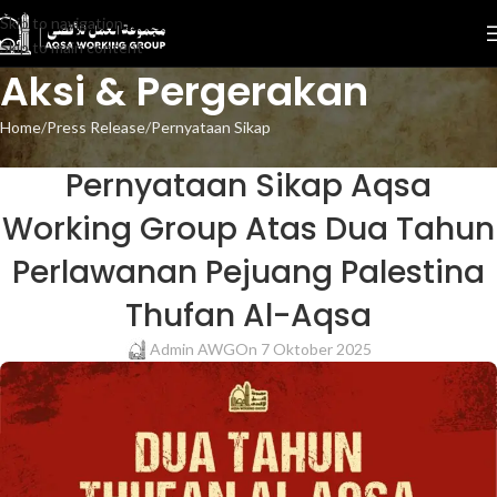
Skip to navigation
Skip to main content
Aksi & Pergerakan
Home
Press Release
Pernyataan Sikap
PERNYATAAN SIKAP
,
PRESS RELEASE
Pernyataan Sikap Aqsa
Working Group Atas Dua Tahun
Perlawanan Pejuang Palestina
Thufan Al-Aqsa
Admin AWG
On 7 Oktober 2025