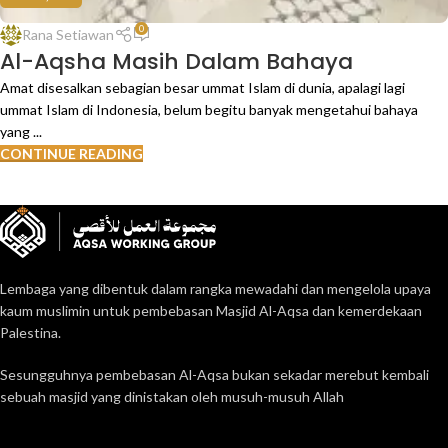
0
Rana Setiawan
Al-Aqsha Masih Dalam Bahaya
Amat disesalkan sebagian besar ummat Islam di dunia, apalagi lagi
ummat Islam di Indonesia, belum begitu banyak mengetahui bahaya
yang ...
CONTINUE READING
Lembaga yang dibentuk dalam rangka mewadahi dan mengelola upaya
kaum muslimin untuk pembebasan Masjid Al-Aqsa dan kemerdekaan
Palestina.
Sesungguhnya pembebasan Al-Aqsa bukan sekadar merebut kembali
sebuah masjid yang dinistakan oleh musuh-musuh Allah