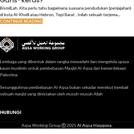
Garis-keras?
BismilLah. Kita perlu tahu bagaimana suasana pendudukan (penjajahan)
di kota Al-Kholil atau Hebron, Tepi Barat . Inilah sebuah terjema...
CONTINUE READING
Lembaga yang dibentuk dalam rangka mewadahi dan mengelola upaya
kaum muslimin untuk pembebasan Masjid Al-Aqsa dan kemerdekaan
Palestina.
Sesungguhnya pembebasan Al-Aqsa bukan sekadar merebut kembali
sebuah masjid yang dinistakan oleh musuh-musuh Allah
HUBUNGI
Aqsa Working Group
2025
Al Aqsa Haqquna
.