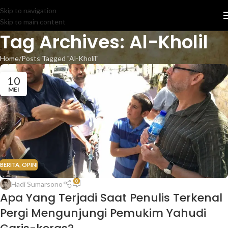
Skip to navigation
Skip to main content
Tag Archives: Al-Kholil
Home
Posts Tagged "Al-Kholil"
10
MEI
BERITA
,
OPINI
0
Hadi Sumarsono
Apa Yang Terjadi Saat Penulis Terkenal
Pergi Mengunjungi Pemukim Yahudi