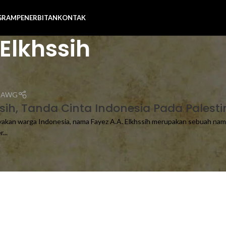
GRAM
PENERBITAN
KONTAK
Elkhssih
n AWG
sih, Tanda Cinta Indonesia Pada Palesti
akan warga Indonesia, nama Fayez A.A. Elkhssih merupakan sebuah nam
...