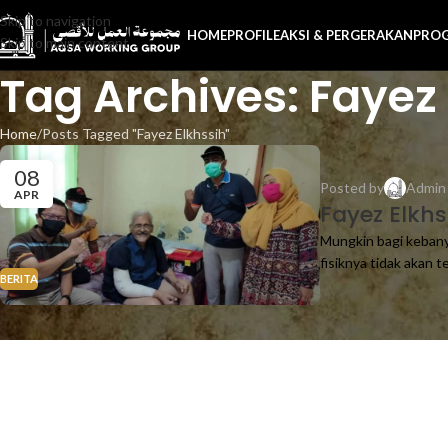
Skip to navigation
HOME
PROFILE
AKSI & PERGERAKAN
PRO
Skip to main content
Tag Archives: Fayez 
Home
Posts Tagged "Fayez Elkhssih"
08
Posted by
Admi
APR
Fayez Elkhs
Mungkin bagi kebany
fisiknya tidak akan ter
BERITA