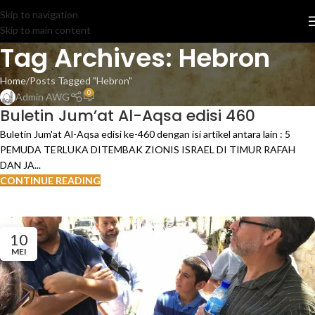
Skip to navigation
Skip to main content
Tag Archives: Hebron
Home
Posts Tagged "Hebron"
0
Admin AWG
Buletin Jum’at Al-Aqsa edisi 460
Buletin Jum'at Al-Aqsa edisi ke-460 dengan isi artikel antara lain : 5
PEMUDA TERLUKA DITEMBAK ZIONIS ISRAEL DI TIMUR RAFAH
DAN JA...
CONTINUE READING
10
MEI