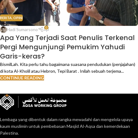
BERITA
,
OPINI
0
Hadi Sumarsono
Apa Yang Terjadi Saat Penulis Terkenal
Pergi Mengunjungi Pemukim Yahudi
Garis-keras?
BismilLah. Kita perlu tahu bagaimana suasana pendudukan (penjajahan)
di kota Al-Kholil atau Hebron, Tepi Barat . Inilah sebuah terjema...
CONTINUE READING
Lembaga yang dibentuk dalam rangka mewadahi dan mengelola upaya
kaum muslimin untuk pembebasan Masjid Al-Aqsa dan kemerdekaan
Palestina.