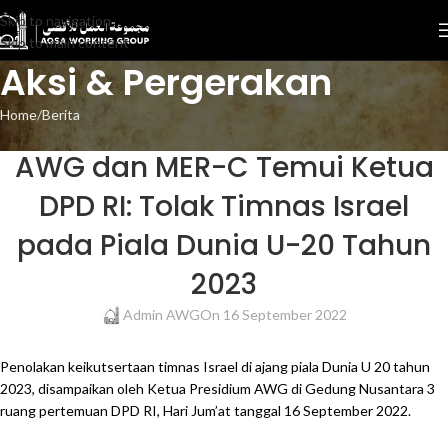
Skip to navigation
Skip to main content
Aksi & Pergerakan
Home
Berita
BERITA
,
GALERI
AWG dan MER-C Temui Ketua
DPD RI: Tolak Timnas Israel
pada Piala Dunia U-20 Tahun
2023
Admin AWG
On 16 September 2022
Penolakan keikutsertaan timnas Israel di ajang piala Dunia U 20 tahun
2023, disampaikan oleh Ketua Presidium AWG di Gedung Nusantara 3
ruang pertemuan DPD RI, Hari Jum’at tanggal 16 September 2022.