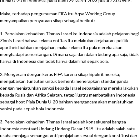
Dunia U-20 di Indonesia pada Rabu 29 Maret 2023 pukul 22.00 WIB.
Maka, terhadap pengumuman FIFA itu Aqsa Working Group
menyampaikan pernyataan sikap sebagai berikut:
1. Penolakan kehadiran Timnas Israel ke Indonesia adalah pelajaran bagi
Zionis Israel bahwa selama entitas itu melakukan kejahatan, politik
apartheid bahkan penjajahan, maka selama itu pula mereka akan
menghadapi penentangan. Di mana saja dan dalam bidang apa saja, tidak
hanya di Indonesia dan tidak hanya dalam hal sepak bola.
2. Mengecam dengan keras FIFA karena sikap hipokrit mereka;
mengabaikan tuntutan untuk berhenti menerapkan standar ganda
dengan menjatuhkan sanksi kepada Israel sebagaimana mereka lakukan
kepada Rusia dan Afrika Selatan, tetapi justru membatalkan Indonesia
sebagai host Piala Dunia U-20 bahkan mengancam akan menjatuhkan
sanksi pada sepak bola Indonesia.
3. Penolakan kehadiran Timnas Israel adalah konsekuensi bangsa
Indonesia mentaati Undang Undang Dasar 1945. Itu adalah salah satu
usaha menjaga semangat anti penjajahan sesuai dengan konstitusi dan