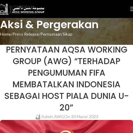
Skip to navigation
Skip to main content
Aksi & Pergerakan
Home
Press Release
Pernyataan Sikap
PERNYATAAN SIKAP
,
PRESS RELEASE
PERNYATAAN AQSA WORKING
GROUP (AWG) “TERHADAP
PENGUMUMAN FIFA
MEMBATALKAN INDONESIA
SEBAGAI HOST PIALA DUNIA U-
20”
Admin AWG
On 30 Maret 2023