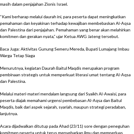
masih dalam penjajahan Zionis Israel.
“Kami berharap melalui daurah ini, para peserta dapat meningkatkan
pemahaman dan keyakinan terhadap kewajiban membebaskan Al-Aqsa
dan Palestina dari penjajahan. Pemahaman yang benar akan melahirkan
komitmen dan gerakan nyata,” ujar Ketua AWG Jateng tersebut.
Baca Juga: Aktivitas Gunung Semeru Mereda, Bupati Lumajang Imbau
Warga Tetap Siaga
Menurutnya, kegiatan Daurah Baitul Maqdis merupakan program
pembinaan strategis untuk memperkuat literasi umat tentang Al-Aqsa
dan Palestina.
Melalui materi-materi mendalam langsung dari Syaikh Al-Awaisi, para
peserta diajak memahami urgensi pembebasan Al-Aqsa dan Baitul
Maqdis, baik dari aspek sejarah, syariah, maupun strategi peradaban,
lanjutnya.
Acara dijadwalkan ditutup pada Ahad (23/11) sore dengan peneguhan
komitmen peserta untuk terus menyebarkan ilmu dan memperluas