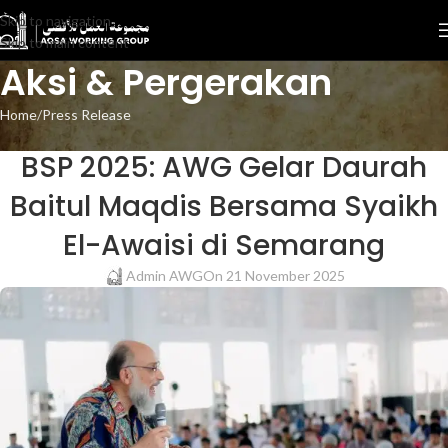
Skip to navigation
Skip to main content
Aksi & Pergerakan
Home
Press Release
PRESS RELEASE
BSP 2025: AWG Gelar Daurah
Baitul Maqdis Bersama Syaikh
El-Awaisi di Semarang
Admin AWG
On 21 November 2025