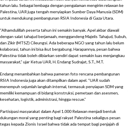
tahun lalu. Sebagai lembaga dengan pengalaman mengirim relawan ke
Palestina, UAR juga tengah menyiapkan Sumber Daya Manusia (SDM)
untuk mendukung pembangunan RSIA Indonesia di Gaza Utara.
“Alhamdulillah peserta tahun ini semakin banyak. Apel akbar diawali
dengan salat tahajud berjamaah, menggandeng Majelis Tahajud, Subuh,
dan Zikir (MTSZ) Cileungsi. Ada beberapa NGO yang tahun lalu belum
kolaborasi, tahun ini bisa ikut bergabung. Harapannya, pesan bahwa
Palestina tidak boleh dibiarkan sendiri dapat semakin luas menjangkau
masyarakat,” ujar Ketua UAR, H. Endang Sudrajat, S.T., M.T.
Endang menambahkan bahwa pameran foto rencana pembangunan
RSIA Indonesia juga akan ditampilkan dalam apel. “UAR sudah
menempuh sejumlah langkah internal, termasuk penyiapan SDM yang
memiliki kemampuan di bidang konstruksi, pemetaan dan asesmen,
kesehatan, logistik, administrasi, hingga rescue.”
Partisipasi masyarakat dalam Apel 1.000 Relawan menjadi bentuk
dukungan moral yang penting bagi rakyat Palestina sekaligus pesan
tegas kepada Zionis Israel bahwa tidak ada tempat bagi penjajah di