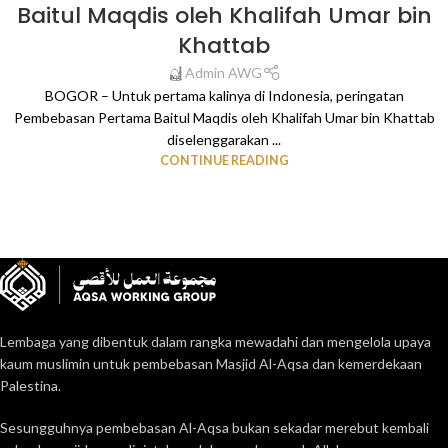
Baitul Maqdis oleh Khalifah Umar bin
Khattab
Admin AWG
BOGOR – Untuk pertama kalinya di Indonesia, peringatan
Pembebasan Pertama Baitul Maqdis oleh Khalifah Umar bin Khattab
diselenggarakan ...
CONTINUE READING
Lembaga yang dibentuk dalam rangka mewadahi dan mengelola upaya
kaum muslimin untuk pembebasan Masjid Al-Aqsa dan kemerdekaan
Palestina.
Sesungguhnya pembebasan Al-Aqsa bukan sekadar merebut kembali