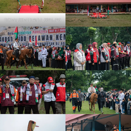
DCIM\100MEDIA\DJI_0895.JPG