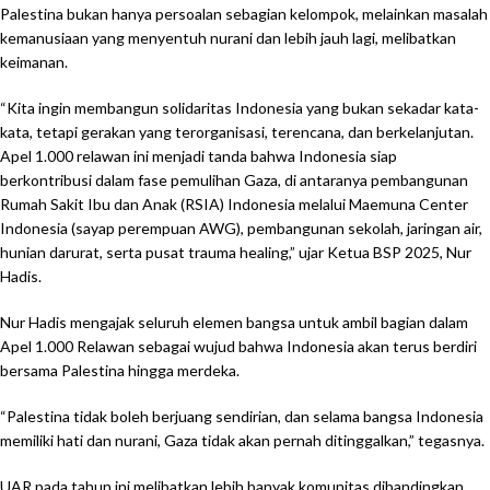
Palestina bukan hanya persoalan sebagian kelompok, melainkan masalah
kemanusiaan yang menyentuh nurani dan lebih jauh lagi, melibatkan
keimanan.
“Kita ingin membangun solidaritas Indonesia yang bukan sekadar kata-
kata, tetapi gerakan yang terorganisasi, terencana, dan berkelanjutan.
Apel 1.000 relawan ini menjadi tanda bahwa Indonesia siap
berkontribusi dalam fase pemulihan Gaza, di antaranya pembangunan
Rumah Sakit Ibu dan Anak (RSIA) Indonesia melalui Maemuna Center
Indonesia (sayap perempuan AWG), pembangunan sekolah, jaringan air,
hunian darurat, serta pusat trauma healing,” ujar Ketua BSP 2025, Nur
Hadis.
Nur Hadis mengajak seluruh elemen bangsa untuk ambil bagian dalam
Apel 1.000 Relawan sebagai wujud bahwa Indonesia akan terus berdiri
bersama Palestina hingga merdeka.
“Palestina tidak boleh berjuang sendirian, dan selama bangsa Indonesia
memiliki hati dan nurani, Gaza tidak akan pernah ditinggalkan,” tegasnya.
UAR pada tahun ini melibatkan lebih banyak komunitas dibandingkan