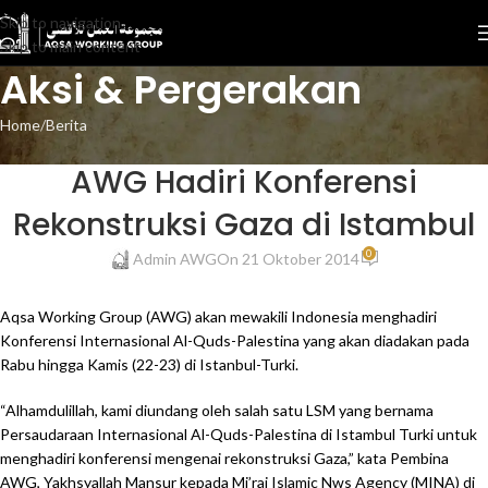
Skip to navigation
Skip to main content
Aksi & Pergerakan
Home
Berita
BERITA
AWG Hadiri Konferensi
Rekonstruksi Gaza di Istambul
0
Admin AWG
On 21 Oktober 2014
Aqsa Working Group (AWG) akan mewakili Indonesia menghadiri
Konferensi Internasional Al-Quds-Palestina yang akan diadakan pada
Rabu hingga Kamis (22-23) di Istanbul-Turki.
“Alhamdulillah, kami diundang oleh salah satu LSM yang bernama
Persaudaraan Internasional Al-Quds-Palestina di Istambul Turki untuk
menghadiri konferensi mengenai rekonstruksi Gaza,” kata Pembina
AWG, Yakhsyallah Mansur kepada Mi’raj Islamic Nws Agency (MINA) di