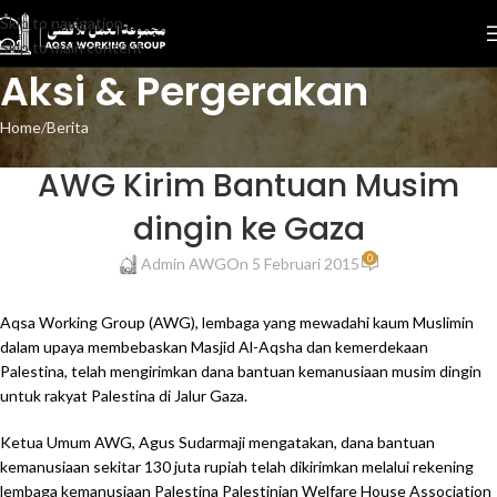
Skip to navigation
Skip to main content
Aksi & Pergerakan
Home
Berita
BERITA
AWG Kirim Bantuan Musim
dingin ke Gaza
0
Admin AWG
On 5 Februari 2015
Aqsa Working Group (AWG), lembaga yang mewadahi kaum Muslimin
dalam upaya membebaskan Masjid Al-Aqsha dan kemerdekaan
Palestina, telah mengirimkan dana bantuan kemanusiaan musim dingin
untuk rakyat Palestina di Jalur Gaza.
Ketua Umum AWG, Agus Sudarmaji mengatakan, dana bantuan
kemanusiaan sekitar 130 juta rupiah telah dikirimkan melalui rekening
lembaga kemanusiaan Palestina Palestinian Welfare House Association