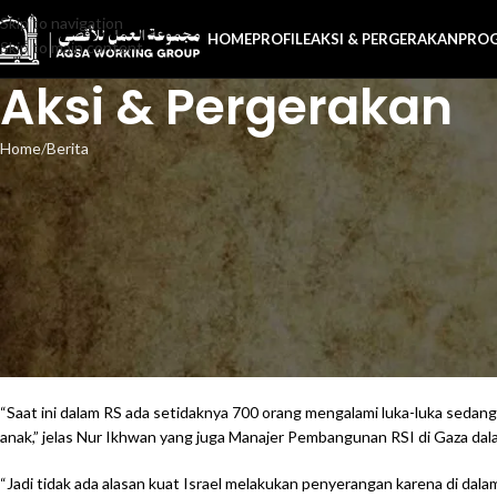
Skip to navigation
HOME
PROFILE
AKSI & PERGERAKAN
PRO
Skip to main content
Aksi & Pergerakan
Home
Berita
#IndonesianHospitalUnderAtt
Ketua Presidium Aqsa Working Group (AWG), Nur Ikhwan Abadi menjelaskan
RSI adalah lembaga pelayanan kesehatan yang kini menampung lebih dari 
“Saat ini dalam RS ada setidaknya 700 orang mengalami luka-luka sedang
anak,” jelas Nur Ikhwan yang juga Manajer Pembangunan RSI di Gaza da
“Jadi tidak ada alasan kuat Israel melakukan penyerangan karena di dal