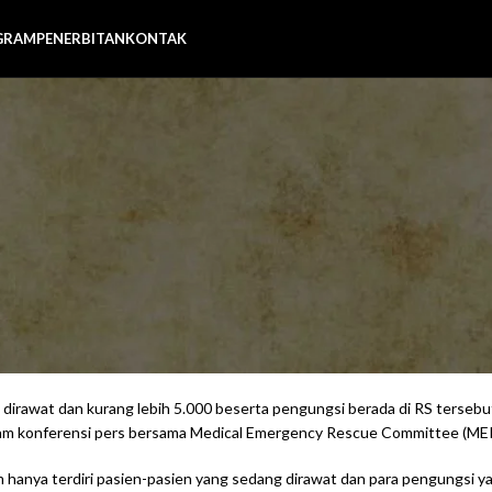
GRAM
PENERBITAN
KONTAK
BERITA
ack, AWG: Israel Tidak Punya A
Indonesia
Posted by
Admin AWG
On 20 November 2023
, Zionis Israel tidak memiliki alasan yang kuat untuk menyerang Rumah 
5.000 orang, termasuk para pengungsi dan 700 pasien luka-luka akibat ag
 dirawat dan kurang lebih 5.000 beserta pengungsi berada di RS tersebu
lam konferensi pers bersama Medical Emergency Rescue Committee (MER-
am hanya terdiri pasien-pasien yang sedang dirawat dan para pengungsi 