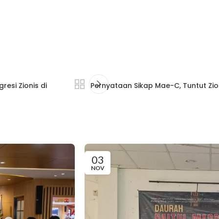
esi Zionis di
Pernyataan Sikap Mae-C, Tuntut Zio
03
NOV