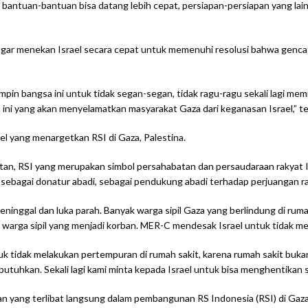
si, bantuan-bantuan bisa datang lebih cepat, persiapan-persiapan yang la
 menekan Israel secara cepat untuk memenuhi resolusi bahwa gencata
pin bangsa ini untuk tidak segan-segan, tidak ragu-ragu sekali lagi m
 ini yang akan menyelamatkan masyarakat Gaza dari keganasan Israel,” t
 yang menargetkan RSI di Gaza, Palestina.
an, RSI yang merupakan simbol persahabatan dan persaudaraan rakyat In
ia sebagai donatur abadi, sebagai pendukung abadi terhadap perjuangan rak
ninggal dan luka parah. Banyak warga sipil Gaza yang berlindung di rum
warga sipil yang menjadi korban. MER-C mendesak Israel untuk tidak me
uk tidak melakukan pertempuran di rumah sakit, karena rumah sakit buk
kan. Sekali lagi kami minta kepada Israel untuk bisa menghentikan ser
ng terlibat langsung dalam pembangunan RS Indonesia (RSI) di Gaza, Pa