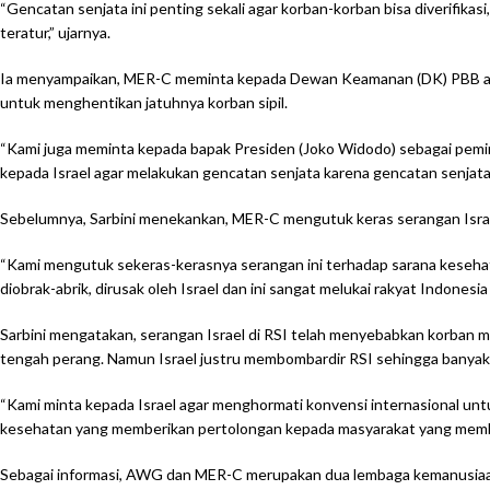
“Gencatan senjata ini penting sekali agar korban-korban bisa diverifika
teratur,” ujarnya.
Ia menyampaikan, MER-C meminta kepada Dewan Keamanan (DK) PBB agar
untuk menghentikan jatuhnya korban sipil.
“Kami juga meminta kepada bapak Presiden (Joko Widodo) sebagai pemim
kepada Israel agar melakukan gencatan senjata karena gencatan senjata
Sebelumnya, Sarbini menekankan, MER-C mengutuk keras serangan Israel
“Kami mengutuk sekeras-kerasnya serangan ini terhadap sarana kesehat
diobrak-abrik, dirusak oleh Israel dan ini sangat melukai rakyat Indones
Sarbini mengatakan, serangan Israel di RSI telah menyebabkan korban me
tengah perang. Namun Israel justru membombardir RSI sehingga banyak 
“Kami minta kepada Israel agar menghormati konvensi internasional unt
kesehatan yang memberikan pertolongan kepada masyarakat yang membutuh
Sebagai informasi, AWG dan MER-C merupakan dua lembaga kemanusiaan ya