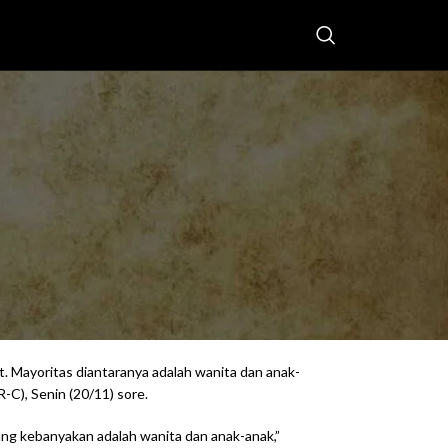
lasan Kuat Serang RS
Sakit Indonesia (RSI) di Gaza, Palestina. Pasalnya,
resi Israel.
t. Mayoritas diantaranya adalah wanita dan anak-
C), Senin (20/11) sore.
yang kebanyakan adalah wanita dan anak-anak,”