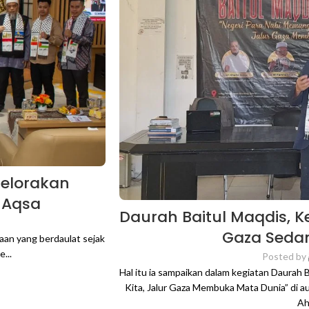
Gelorakan
-Aqsa
Daurah Baitul Maqdis, K
Gaza Seda
an yang berdaulat sejak
...
Posted by
Hal itu ia sampaikan dalam kegiatan Daurah 
Kita, Jalur Gaza Membuka Mata Dunia” di au
Ah