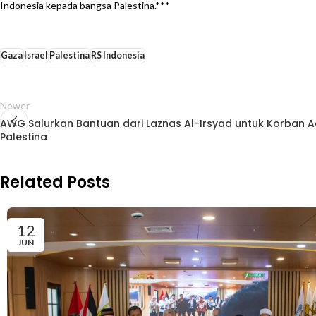
Indonesia kepada bangsa Palestina.***
Gaza
Israel
Palestina
RS Indonesia
Newer
AWG Salurkan Bantuan dari Laznas Al-Irsyad untuk Korban Agr
Palestina
Related Posts
12
JUN