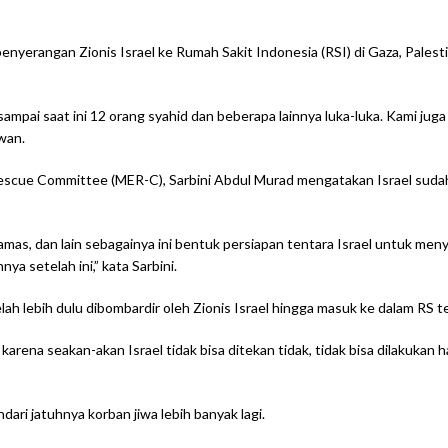
erangan Zionis Israel ke Rumah Sakit Indonesia (RSI) di Gaza, Palestin
sampai saat ini 12 orang syahid dan beberapa lainnya luka-luka. Kami ju
hwan.
scue Committee (MER-C), Sarbini Abdul Murad mengatakan Israel sudah 
as, dan lain sebagainya ini bentuk persiapan tentara Israel untuk meny
ya setelah ini,” kata Sarbini.
ah lebih dulu dibombardir oleh Zionis Israel hingga masuk ke dalam RS t
rena seakan-akan Israel tidak bisa ditekan tidak, tidak bisa dilakukan h
ri jatuhnya korban jiwa lebih banyak lagi.