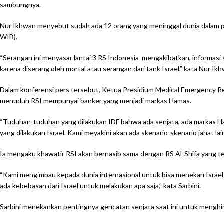
sambungnya.
Nur Ikhwan menyebut sudah ada 12 orang yang meninggal dunia dalam peny
WIB).
“Serangan ini menyasar lantai 3 RS Indonesia mengakibatkan, informasi 
karena diserang oleh mortal atau serangan dari tank Israel,” kata Nur Ik
Dalam konferensi pers tersebut, Ketua Presidium Medical Emergency Re
menuduh RSI mempunyai banker yang menjadi markas Hamas.
“Tuduhan-tuduhan yang dilakukan IDF bahwa ada senjata, ada markas Ham
yang dilakukan Israel. Kami meyakini akan ada skenario-skenario jahat lainn
Ia mengaku khawatir RSI akan bernasib sama dengan RS Al-Shifa yang tel
“Kami mengimbau kepada dunia internasional untuk bisa menekan Israel ka
ada kebebasan dari Israel untuk melakukan apa saja,” kata Sarbini.
Sarbini menekankan pentingnya gencatan senjata saat ini untuk menghinda