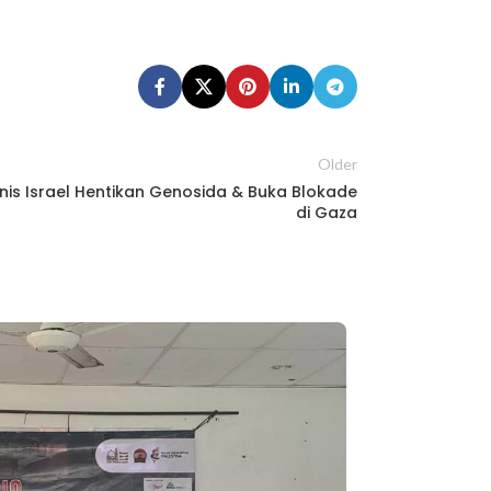
Older
nis Israel Hentikan Genosida & Buka Blokade
di Gaza
Mengena
Khalil adalah so
ketika roh terl