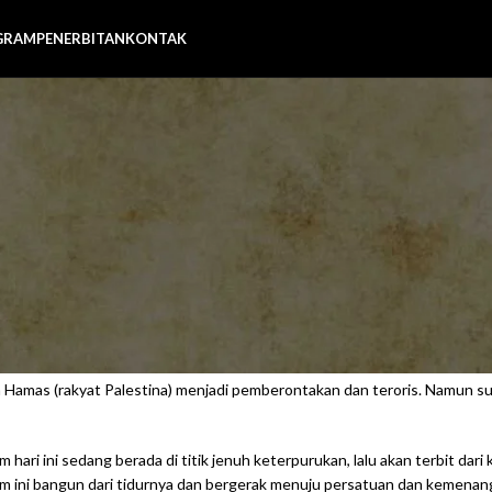
GRAM
PENERBITAN
KONTAK
ARTIKEL
,
OPINI
sha dan Palestina Akan Bebas
Posted by
Admin AWG
On 6 Maret 2024
ngga Aminudin, S.Kom.I (Kabid Humas Aqsa Working Group)
 keguncangan yang sangat. Fitnah perjuangannya menyeruak, mengalahk
ang menimpa saudara seimannya itu. Pandangan manusia sedunia tertuju
 Hamas (rakyat Palestina) menjadi pemberontakan dan teroris. Namun sua
m hari ini sedang berada di titik jenuh keterpurukan, lalu akan terbit da
lam ini bangun dari tidurnya dan bergerak menuju persatuan dan kemen