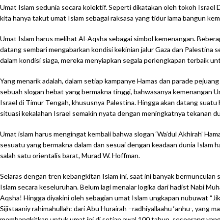
Umat Islam sedunia secara kolektif. Seperti dikatakan oleh tokoh Israel D
kita hanya takut umat Islam sebagai raksasa yang tidur lama bangun kemba
Umat Islam harus melihat Al-Aqsha sebagai simbol kemenangan. Beberapa 
datang sembari mengabarkan kondisi kekinian jalur Gaza dan Palestina 
dalam kondisi siaga, mereka menyiapkan segala perlengkapan terbaik un
Yang menarik adalah, dalam setiap kampanye Hamas dan parade pejuang ke
sebuah slogan hebat yang bermakna tinggi, bahwasanya kemenangan Uma
Israel di Timur Tengah, khususnya Palestina. Hingga akan datang suatu h
situasi kekalahan Israel semakin nyata dengan meningkatnya tekanan dun
Umat islam harus mengingat kembali bahwa slogan ‘Wa’dul Akhirah’ Hama
sesuatu yang bermakna dalam dan sesuai dengan keadaan dunia Islam hari
salah satu orientalis barat, Murad W. Hoffman.
Selaras dengan tren kebangkitan Islam ini, saat ini banyak bermuncula
Islam secara keseluruhan. Belum lagi menalar logika dari hadist Nabi Muhammad ﷺ, disertai faktor-faktor bahwa dunia Islam akan bangkit, dan agenda terbesarnya adalah : Memb
Aqsha! Hingga diyakini oleh sebagian umat Islam ungkapan nubuwat “J
Sijistaaniy rahimahullah: dari Abu Hurairah –radhiyallaahu ‘anhu-, yang 
membangkitkan untuk umat ini di setiap awal 100 tahun, seseorang yang