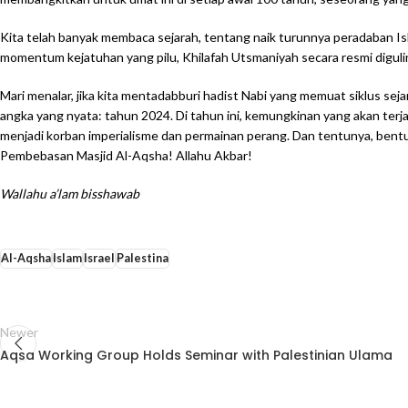
Kita telah banyak membaca sejarah, tentang naik turunnya peradaban I
momentum kejatuhan yang pilu, Khilafah Utsmaniyah secara resmi diguli
Mari menalar, jika kita mentadabburi hadist Nabi yang memuat siklus sej
angka yang nyata: tahun 2024. Di tahun ini, kemungkinan yang akan ter
menjadi korban imperialisme dan permainan perang. Dan tentunya, ben
Pembebasan Masjid Al-Aqsha! Allahu Akbar!
Wallahu a’lam bisshawab
Al-Aqsha
Islam
Israel
Palestina
Newer
Aqsa Working Group Holds Seminar with Palestinian Ulama