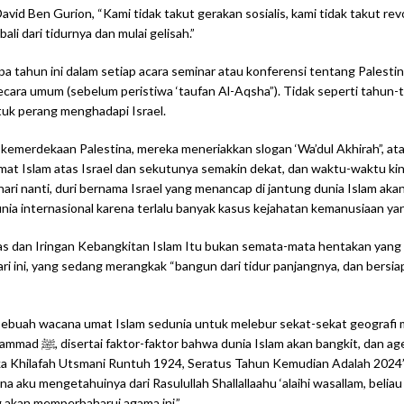
avid Ben Gurion, “Kami tidak takut gerakan sosialis, kami tidak takut revo
li dari tidurnya dan mulai gelisah.”
tahun ini dalam setiap acara seminar atau konferensi tentang Palestina
secara umum (sebelum peristiwa ‘taufan Al-Aqsha”). Tidak seperti tahu
tuk perang menghadapi Israel.
merdekaan Palestina, mereka meneriakkan slogan ‘Wa’dul Akhirah”, atau 
t Islam atas Israel dan sekutunya semakin dekat, dan waktu-waktu kin
ari nanti, duri bernama Israel yang menancap di jantung dunia Islam akan
ia internasional karena terlalu banyak kasus kejahatan kemanusiaan yang
s dan Iringan Kebangkitan Islam Itu bukan semata-mata hentakan yang a
 ini, yang sedang merangkak “bangun dari tidur panjangnya, dan bersiap
n sebuah wacana umat Islam sedunia untuk melebur sekat-sekat geografi
ebaskan Masjid Al-
ika Khilafah Utsmani Runtuh 1924, Seratus Tahun Kemudian Adalah 2024
mana aku mengetahuinya dari Rasulullah Shallallaahu ‘alaihi wasallam, bel
 akan memperbaharui agama ini.”