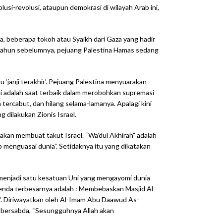
lusi-revolusi, ataupun demokrasi di wilayah Arab ini,
, beberapa tokoh atau Syaikh dari Gaza yang hadir
n-tahun sebelumnya, pejuang Palestina Hamas sedang
‘janji terakhir’. Pejuang Palestina menyuarakan
i adalah saat terbaik dalam merobohkan supremasi
 tercabut, dan hilang selama-lamanya. Apalagi kini
 dilakukan Zionis Israel.
kan membuat takut Israel. “Wa’dul Akhirah” adalah
 menguasai dunia”. Setidaknya itu yang dikatakan
 menjadi satu kesatuan Uni yang mengayomi dunia
”. Diriwayatkan oleh Al-Imam Abu Daawud As-
iau bersabda, “Sesungguhnya Allah akan