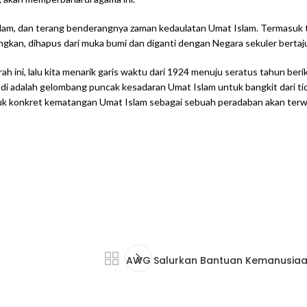
slam, dan terang benderangnya zaman kedaulatan Umat Islam. Termasuk t
ngkan, dihapus dari muka bumi dan diganti dengan Negara sekuler bertaj
arah ini, lalu kita menarik garis waktu dari 1924 menuju seratus tahun b
jadi adalah gelombang puncak kesadaran Umat Islam untuk bangkit dari t
tuk konkret kematangan Umat Islam sebagai sebuah peradaban akan ter
AWG Salurkan Bantuan Kemanusiaan