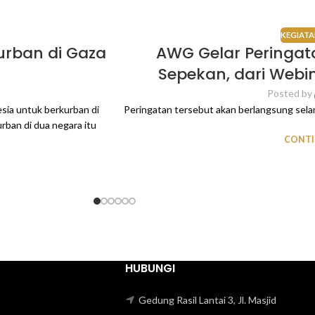
KEGIATA
urban di Gaza
AWG Gelar Peringa
Sepekan, dari Webi
Posted by
ia untuk berkurban di
Peringatan tersebut akan berlangsung sela
rban di dua negara itu
CONTI
HUBUNGI
Gedung Rasil Lantai 3, Jl. Masjid