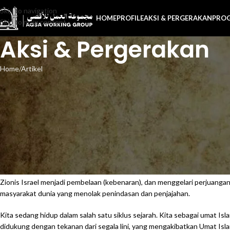
Skip to navigation
HOME
PROFILE
AKSI & PERGERAKAN
PRO
Skip to main content
Aksi & Pergerakan
Home
Artikel
Al-Aq
Oleh A
Mendengar kata “Al-Aqsha”, Umat Islam yang beriman selalu merasakan
“Palestina”, dada berdebar tidak tahu musibah apa lagi yang akan dat
Zionis Israel menjadi pembelaan (kebenaran), dan menggelari perjuangan
masyarakat dunia yang menolak penindasan dan penjajahan.
Kita sedang hidup dalam salah satu siklus sejarah. Kita sebagai umat Isla
didukung dengan tekanan dari segala lini, yang mengakibatkan Umat Is