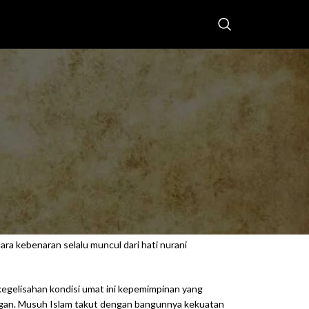
an teriakan pembelaannya. Apalagi mendengar kata
 pada media-media bohong yang membuat kejahatan
ra kebenaran selalu muncul dari hati nurani
ri kegelisahan kondisi umat ini kepemimpinan yang
angan. Musuh Islam takut dengan bangunnya kekuatan