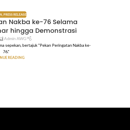
N
,
PRESS RELEASE
tan Nakba ke-76 Selama
AWG Ajak
nar hingga Demonstrasi
Admin AWG
ma sepekan, bertajuk "Pekan Peringatan Nakba ke-
Hari Raya Idul A
76."
NUE READING