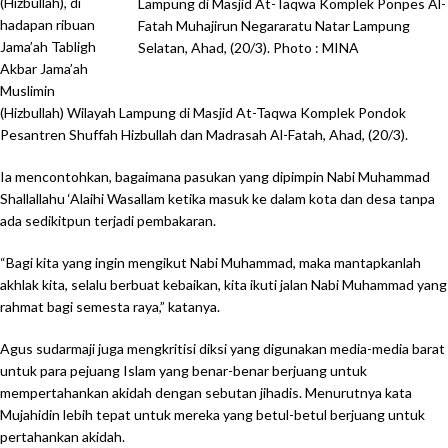
(Hizbullah), di
Lampung di Masjid At-Taqwa Komplek Ponpes Al-
hadapan ribuan
Fatah Muhajirun Negararatu Natar Lampung
Jama’ah Tabligh
Selatan, Ahad, (20/3). Photo : MINA
Akbar Jama’ah
Muslimin
(Hizbullah) Wilayah Lampung di Masjid At-Taqwa Komplek Pondok
Pesantren Shuffah Hizbullah dan Madrasah Al-Fatah, Ahad, (20/3).
Ia mencontohkan, bagaimana pasukan yang dipimpin Nabi Muhammad
Shallallahu ‘Alaihi Wasallam ketika masuk ke dalam kota dan desa tanpa
ada sedikitpun terjadi pembakaran.
“Bagi kita yang ingin mengikut Nabi Muhammad, maka mantapkanlah
akhlak kita, selalu berbuat kebaikan, kita ikuti jalan Nabi Muhammad yang
rahmat bagi semesta raya,” katanya.
Agus sudarmaji juga mengkritisi diksi yang digunakan media-media barat
untuk para pejuang Islam yang benar-benar berjuang untuk
mempertahankan akidah dengan sebutan jihadis. Menurutnya kata
Mujahidin lebih tepat untuk mereka yang betul-betul berjuang untuk
pertahankan akidah.