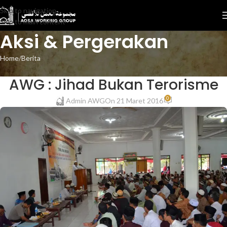
Skip to navigation
Skip to main content
Aksi & Pergerakan
Home
Berita
BERITA
AWG : Jihad Bukan Terorisme
0
Admin AWG
On 21 Maret 2016