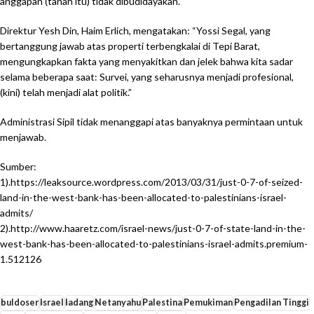
anggapan (tanah itu) tidak dibudidayakan.”
Direktur Yesh Din, Haim Erlich, mengatakan: “Yossi Segal, yang
bertanggung jawab atas properti terbengkalai di Tepi Barat,
mengungkapkan fakta yang menyakitkan dan jelek bahwa kita sadar
selama beberapa saat: Survei, yang seharusnya menjadi profesional,
(kini) telah menjadi alat politik.”
Administrasi Sipil tidak menanggapi atas banyaknya permintaan untuk
menjawab.
Sumber:
1).https://leaksource.wordpress.com/2013/03/31/just-0-7-of-seized-
land-in-the-west-bank-has-been-allocated-to-palestinians-israel-
admits/
2).http://www.haaretz.com/israel-news/just-0-7-of-state-land-in-the-
west-bank-has-been-allocated-to-palestinians-israel-admits.premium-
1.512126
buldoser
Israel
ladang
Netanyahu
Palestina
Pemukiman
Pengadilan Tinggi