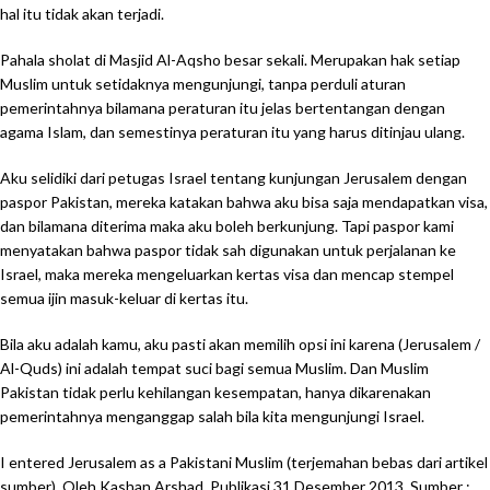
hal itu tidak akan terjadi.
Pahala sholat di Masjid Al-Aqsho besar sekali. Merupakan hak setiap
Muslim untuk setidaknya mengunjungi, tanpa perduli aturan
pemerintahnya bilamana peraturan itu jelas bertentangan dengan
agama Islam, dan semestinya peraturan itu yang harus ditinjau ulang.
Aku selidiki dari petugas Israel tentang kunjungan Jerusalem dengan
paspor Pakistan, mereka katakan bahwa aku bisa saja mendapatkan visa,
dan bilamana diterima maka aku boleh berkunjung. Tapi paspor kami
menyatakan bahwa paspor tidak sah digunakan untuk perjalanan ke
Israel, maka mereka mengeluarkan kertas visa dan mencap stempel
semua ijin masuk-keluar di kertas itu.
Bila aku adalah kamu, aku pasti akan memilih opsi ini karena (Jerusalem /
Al-Quds) ini adalah tempat suci bagi semua Muslim. Dan Muslim
Pakistan tidak perlu kehilangan kesempatan, hanya dikarenakan
pemerintahnya menganggap salah bila kita mengunjungi Israel.
I entered Jerusalem as a Pakistani Muslim (terjemahan bebas dari artikel
sumber). Oleh Kashan Arshad, Publikasi 31 Desember 2013. Sumber :