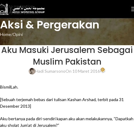
Skip to navigation
Skip to main content
Aksi & Pergerakan
Home
Opini
OPINI
Aku Masuki Jerusalem Sebagai
Muslim Pakistan
0
Hadi Sumarsono
On 10 Maret 2016
BismilLah.
[Sebuah terjemah bebas dari tulisan Kashan Arshad, terbit pada 31
Desember 2013]
Aku bertanya pada diri-sendiri kapan aku akan melakukannya, “Dapatkah
aku sholat Jum’at di Jerusalem?”