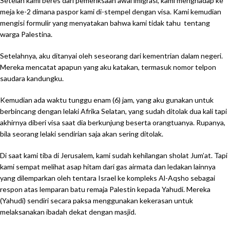
Setelah kami beres dari pemeriksaan awal imigrasi, kami menghadap ke
meja ke-2 dimana paspor kami di-stempel dengan visa. Kami kemudian
mengisi formulir yang menyatakan bahwa kami tidak tahu tentang
warga Palestina.
Setelahnya, aku ditanyai oleh seseorang dari kementrian dalam negeri.
Mereka mencatat apapun yang aku katakan, termasuk nomor telpon
saudara kandungku.
Kemudian ada waktu tunggu enam (6) jam, yang aku gunakan untuk
berbincang dengan lelaki Afrika Selatan, yang sudah ditolak dua kali tapi
akhirnya diberi visa saat dia berkunjung beserta orangtuanya. Rupanya,
bila seorang lelaki sendirian saja akan sering ditolak.
Di saat kami tiba di Jerusalem, kami sudah kehilangan sholat Jum’at. Tapi
kami sempat melihat asap hitam dari gas airmata dan ledakan lainnya
yang dilemparkan oleh tentara Israel ke kompleks Al-Aqsho sebagai
respon atas lemparan batu remaja Palestin kepada Yahudi. Mereka
(Yahudi) sendiri secara paksa menggunakan kekerasan untuk
melaksanakan ibadah dekat dengan masjid.