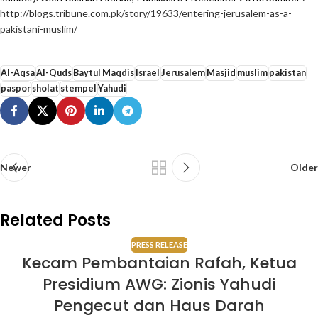
http://blogs.tribune.com.pk/story/19633/entering-jerusalem-as-a-
pakistani-muslim/
Al-Aqsa
Al-Quds
Baytul Maqdis
Israel
Jerusalem
Masjid
muslim
pakistan
paspor
sholat
stempel
Yahudi
Newer
Older
Related Posts
PRESS RELEASE
Kecam Pembantaian Rafah, Ketua
Presidium AWG: Zionis Yahudi
Pengecut dan Haus Darah